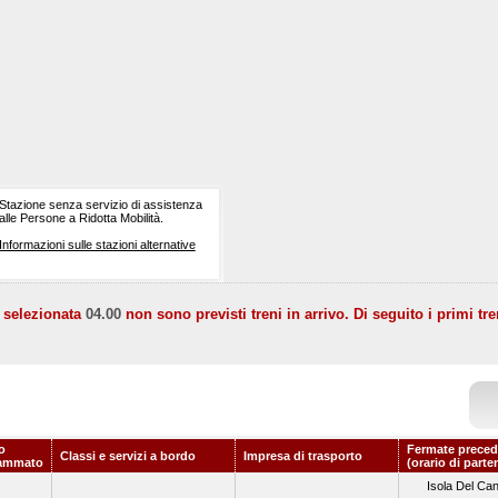
Stazione senza servizio di assistenza
alle Persone a Ridotta Mobilità.
Informazioni sulle stazioni alternative
a selezionata
04.00
non sono previsti treni in arrivo. Di seguito i primi tre
o
Fermate preced
Classi e servizi a bordo
Impresa di trasporto
ammato
(orario di parte
Isola Del Ca