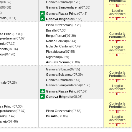
Periodicità
a
(06.52)
Genova Rivarolo
(07.26)
i
(06.58)
Genova Sampierdarena
(07.35)
Leggi le
3)
Genova Piazza Princ.
(07.43)
avvertenze
ntale
(07.11)
Genova Brignole
(07.53)
Piano Orizzontale
(07.28)
Busalla
(07.36)
Controlla la
a Princ.
(07.00)
Borgo Fornari
(07.39)
Periodicità
ierdarena
(07.07)
Ronco Scrivia
(07.44)
rolo
(07.12)
Isola Del Cantone
(07.49)
Leggi le
aneto
(07.16)
avvertenze
Pietrabissara
(07.55)
agio
(07.20)
Rigoroso
(07.59)
Arquata Scrivia
(08.08)
Genova S.Biagio
(07.35)
Controlla la
Genova Bolzaneto
(07.39)
Periodicità
Genova Rivarolo
(07.44)
ntale
(07.26)
Genova Sampierdarena
(07.50)
Leggi le
avvertenze
Genova Piazza Princ.
(07.57)
Genova Brignole
(08.08)
Controlla la
a Princ.
(07.30)
Periodicità
ierdarena
(07.37)
Piano Orizzontale
(07.56)
rolo
(07.42)
Busalla
(08.06)
Leggi le
avvertenze
aneto
(07.46)