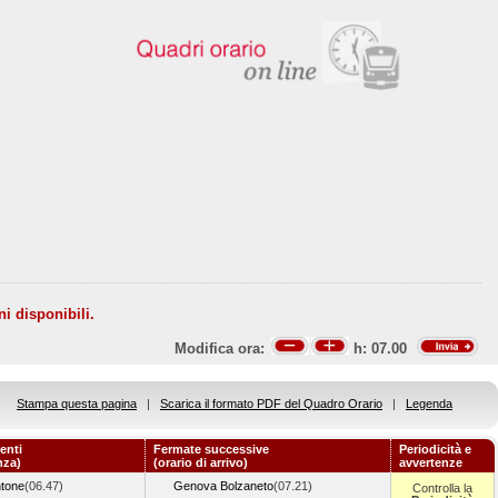
ni disponibili.
Modifica ora:
h:
07.00
Stampa questa pagina
|
Scarica il formato PDF del Quadro Orario
|
Legenda
enti
Fermate successive
Periodicità e
nza)
(orario di arrivo)
avvertenze
ntone
(06.47)
Genova Bolzaneto
(07.21)
Controlla la