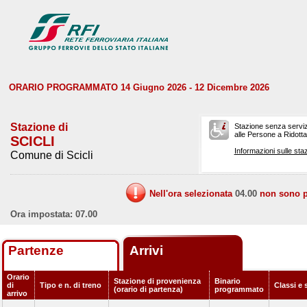
ORARIO PROGRAMMATO 14 Giugno 2026 - 12 Dicembre 2026
Stazione di
Stazione senza serviz
alle Persone a Ridotta 
SCICLI
Informazioni sulle staz
Comune di Scicli
Nell'ora selezionata
04.00
non sono pr
Ora impostata: 07.00
Partenze
Arrivi
Orario
Stazione di provenienza
Binario
di
Tipo e n. di treno
Classi e 
(orario di partenza)
programmato
arrivo