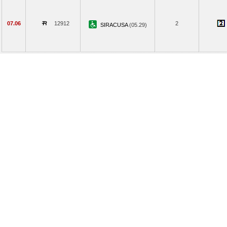
07.06
12912
2
SIRACUSA
(05.29)