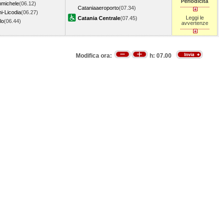
Periodicità
michele
(06.12)
Cataniaaeroporto
(07.34)
ni-Licodia
(06.27)
Leggi le
Catania Centrale
(07.45)
llo
(06.44)
avvertenze
Modifica ora:
h:
07.00