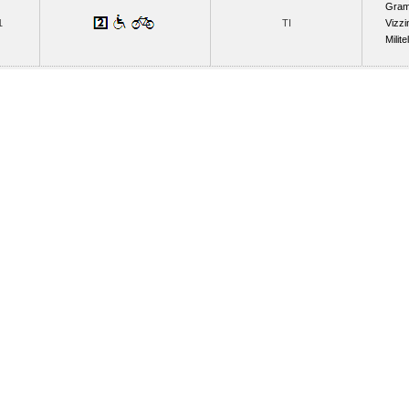
Gram
1
TI
Vizzi
Milite