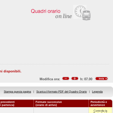
ni disponibili.
Modifica ora:
h:
07.00
Stampa questa pagina
|
Scarica il formato PDF del Quadro Orario
|
Legenda
 precedenti
Fermate successive
Periodicità e
di partenza)
(orario di arrivo)
avvertenze
Controlla la