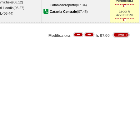
Periodicità
michele
(06.12)
Cataniaaeroporto
(07.34)
ni-Licodia
(06.27)
Leggi le
Catania Centrale
(07.45)
llo
(06.44)
avvertenze
Modifica ora:
h:
07.00