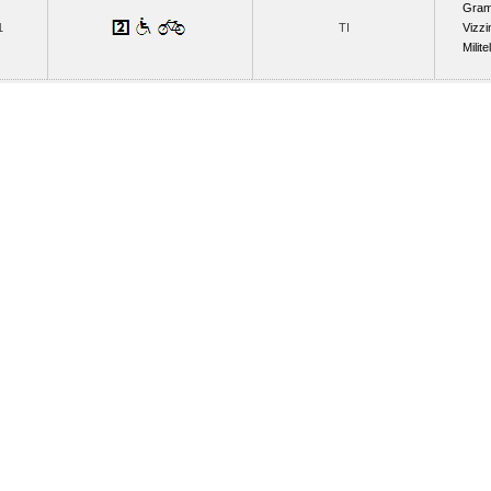
Gram
1
TI
Vizzi
Milite