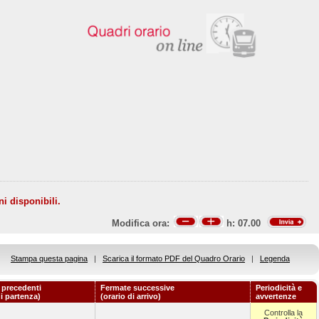
ni disponibili.
Modifica ora:
h:
07.00
Stampa questa pagina
|
Scarica il formato PDF del Quadro Orario
|
Legenda
 precedenti
Fermate successive
Periodicità e
di partenza)
(orario di arrivo)
avvertenze
Controlla la