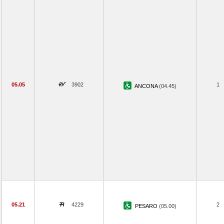
05.05
3902
1
ANCONA
(04.45)
05.21
4229
2
PESARO
(05.00)