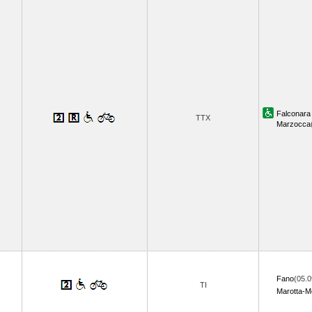
Falconara 
TTX
Marzocca
Fano
(05.0
TI
Marotta-M