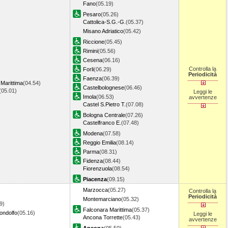
Fano
(05.19)
Pesaro
(05.26)
Cattolica-S.G.-G.
(05.37)
Misano Adriatico
(05.42)
Riccione
(05.45)
Rimini
(05.56)
Cesena
(06.16)
Controlla la
Forli
(06.29)
Periodicità
Faenza
(06.39)
Marittima
(04.54)
Castelbolognese
(06.46)
(05.01)
Leggi le
Imola
(06.53)
avvertenze
Castel S.Pietro T.
(07.08)
Bologna Centrale
(07.26)
Castelfranco E.
(07.48)
Modena
(07.58)
Reggio Emilia
(08.14)
Parma
(08.31)
Fidenza
(08.44)
Fiorenzuola
(08.54)
Piacenza
(09.15)
Marzocca
(05.27)
Controlla la
Periodicità
Montemarciano
(05.32)
9)
Falconara Marittima
(05.37)
ondolfo
(05.16)
Leggi le
Ancona Torrette
(05.43)
avvertenze