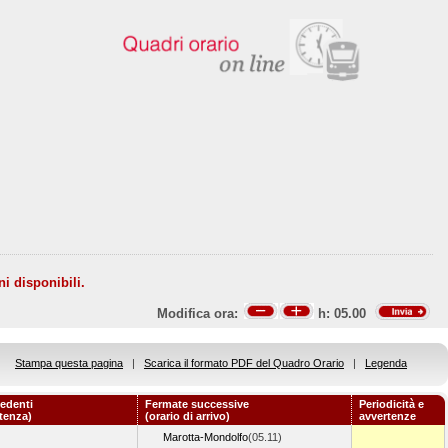
ni disponibili.
Modifica ora:
h:
05.00
Stampa questa pagina
|
Scarica il formato PDF del Quadro Orario
|
Legenda
edenti
Fermate successive
Periodicità e
rtenza)
(orario di arrivo)
avvertenze
Marotta-Mondolfo
(05.11)