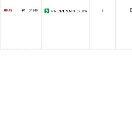
06.45
34146
2
FIRENZE S.M.N.
(06.03)