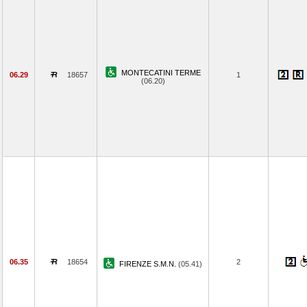
MONTECATINI TERME
06.29
18657
1
(06.20)
06.35
18654
2
FIRENZE S.M.N.
(05.41)