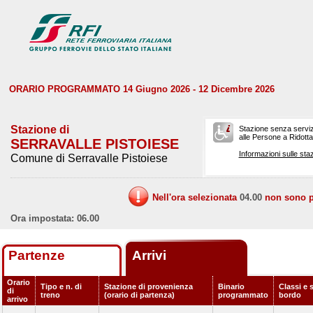
ORARIO PROGRAMMATO 14 Giugno 2026 - 12 Dicembre 2026
Stazione di
Stazione senza serviz
alle Persone a Ridotta 
SERRAVALLE PISTOIESE
Informazioni sulle staz
Comune di Serravalle Pistoiese
Nell'ora selezionata
04.00
non sono pr
Ora impostata: 06.00
Partenze
Arrivi
Orario
Tipo e n. di
Stazione di provenienza
Binario
Classi e s
di
treno
(orario di partenza)
programmato
bordo
arrivo