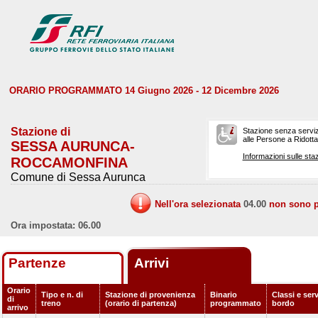
ORARIO PROGRAMMATO 14 Giugno 2026 - 12 Dicembre 2026
Stazione di
Stazione senza serviz
alle Persone a Ridotta 
SESSA AURUNCA-
Informazioni sulle staz
ROCCAMONFINA
Comune di Sessa Aurunca
Nell'ora selezionata
04.00
non sono pr
Ora impostata: 06.00
Partenze
Arrivi
Orario
Tipo e n. di
Stazione di provenienza
Binario
Classi e serv
di
treno
(orario di partenza)
programmato
bordo
arrivo