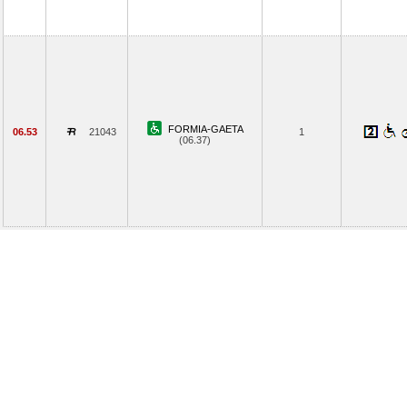
FORMIA-GAETA
06.53
21043
1
(06.37)