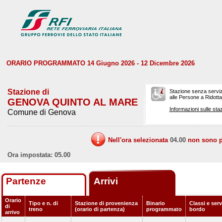
ORARIO PROGRAMMATO 14 Giugno 2026 - 12 Dicembre 2026
Stazione di
Stazione senza serviz
alle Persone a Ridotta 
GENOVA QUINTO AL MARE
Informazioni sulle staz
Comune di Genova
Nell'ora selezionata
04.00
non sono pr
Ora impostata: 05.00
Partenze
Arrivi
Orario
Tipo e n. di
Stazione di provenienza
Binario
Classi e serv
di
treno
(orario di partenza)
programmato
bordo
arrivo