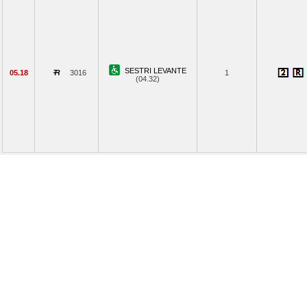
SESTRI LEVANTE
05.18
3016
1
(04.32)