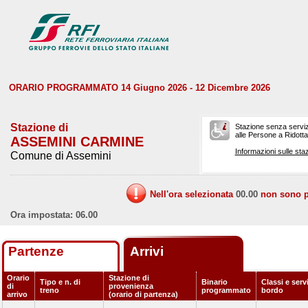
ORARIO PROGRAMMATO 14 Giugno 2026 - 12 Dicembre 2026
Stazione di
Stazione senza serviz
alle Persone a Ridotta 
ASSEMINI CARMINE
Informazioni sulle staz
Comune di Assemini
Nell'ora selezionata
00.00
non sono pr
Ora impostata: 06.00
Partenze
Arrivi
Orario
Stazione di
Tipo e n. di
Binario
Classi e servi
di
provenienza
treno
programmato
bordo
arrivo
(orario di partenza)