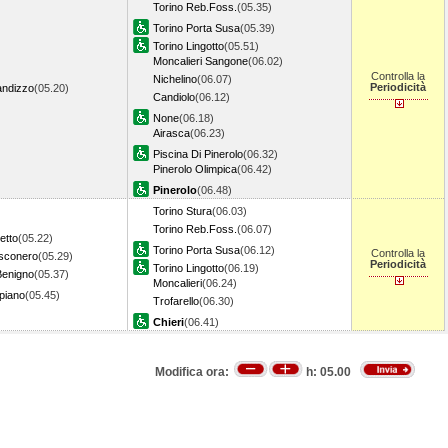
Torino Reb.Foss.
(05.35)
Torino Porta Susa
(05.39)
Torino Lingotto
(05.51)
Moncalieri Sangone
(06.02)
Controlla la
Nichelino
(06.07)
Periodicità
andizzo
(05.20)
Candiolo
(06.12)
None
(06.18)
Airasca
(06.23)
Piscina Di Pinerolo
(06.32)
Pinerolo Olimpica
(06.42)
Pinerolo
(06.48)
Torino Stura
(06.03)
Torino Reb.Foss.
(06.07)
etto
(05.22)
Torino Porta Susa
(06.12)
Controlla la
sconero
(05.29)
Periodicità
Torino Lingotto
(06.19)
Benigno
(05.37)
Moncalieri
(06.24)
piano
(05.45)
Trofarello
(06.30)
Chieri
(06.41)
Modifica ora:
h:
05.00