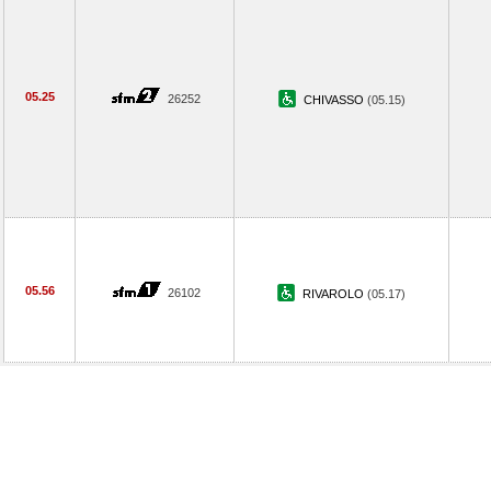
05.25
26252
CHIVASSO
(05.15)
05.56
26102
RIVAROLO
(05.17)