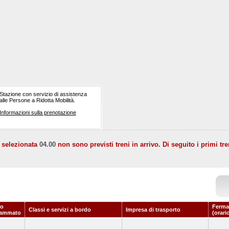
Stazione con servizio di assistenza
alle Persone a Ridotta Mobilità.
Informazioni sulla prenotazione
a selezionata
04.00
non sono previsti treni in arrivo. Di seguito i primi tre
io
Ferma
Classi e servizi a bordo
Impresa di trasporto
rammato
(orari