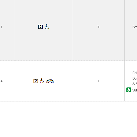
1
TI
Br
Fel
Bo
4
TI
S.
Vol