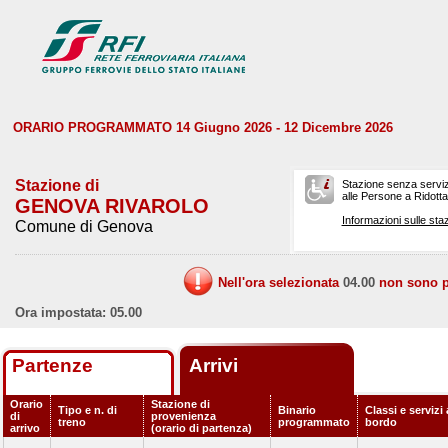
ORARIO PROGRAMMATO 14 Giugno 2026 - 12 Dicembre 2026
Stazione di
Stazione senza serviz
alle Persone a Ridotta 
GENOVA RIVAROLO
Informazioni sulle staz
Comune di Genova
Nell'ora selezionata
04.00
non sono pr
Ora impostata: 05.00
Partenze
Arrivi
Orario
Stazione di
Tipo e n. di
Binario
Classi e servizi 
di
provenienza
treno
programmato
bordo
arrivo
(orario di partenza)