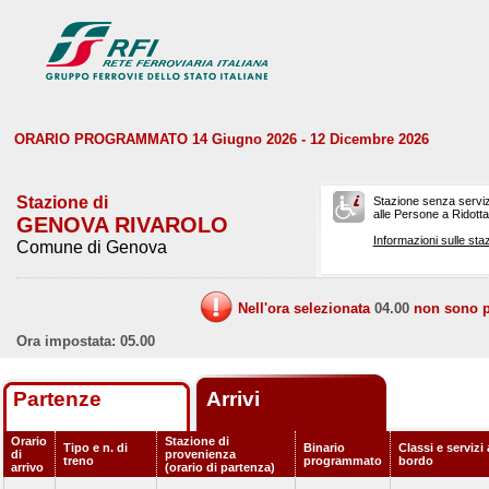
ORARIO PROGRAMMATO 14 Giugno 2026 - 12 Dicembre 2026
Stazione di
Stazione senza serviz
alle Persone a Ridotta 
GENOVA RIVAROLO
Informazioni sulle staz
Comune di Genova
Nell'ora selezionata
04.00
non sono pr
Ora impostata: 05.00
Partenze
Arrivi
Orario
Stazione di
Tipo e n. di
Binario
Classi e servizi 
di
provenienza
treno
programmato
bordo
arrivo
(orario di partenza)