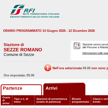
ORARIO PROGRAMMATO 14 Giugno 2026 - 12 Dicembre 2026
Stazione di
Stazione senza serviz
alle Persone a Ridotta 
SEZZE ROMANO
Informazioni sulle staz
Comune di Sezze
Nell'ora selezionata
04.00
non sono pr
Ora impostata: 05.00
Partenze
Arrivi
Orario
Tipo e n. di
Stazione di provenienza
Binario
Classi e serv
di
treno
(orario di partenza)
programmato
bordo
arrivo