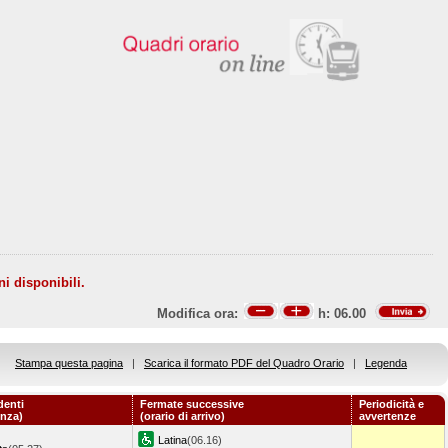
ni disponibili.
Modifica ora:
h:
06.00
Stampa questa pagina
|
Scarica il formato PDF del Quadro Orario
|
Legenda
denti
Fermate successive
Periodicità e
enza)
(orario di arrivo)
avvertenze
Latina
(06.16)