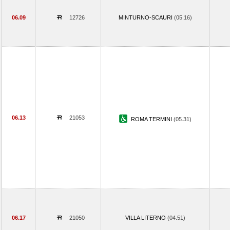
06.09
12726
MINTURNO-SCAURI
(05.16)
06.13
21053
ROMA TERMINI
(05.31)
06.17
21050
VILLA LITERNO
(04.51)