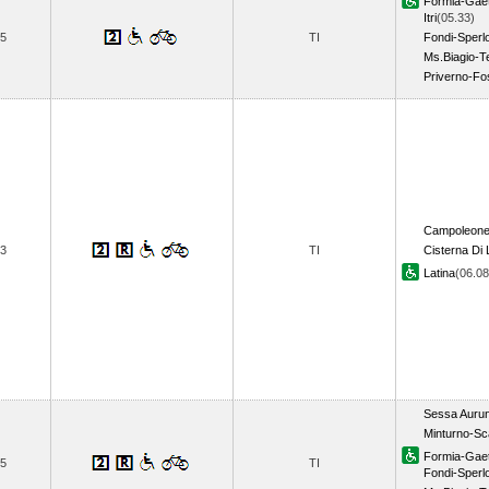
Formia-Gae
Itri
(05.33)
5
TI
Fondi-Sperl
Ms.Biagio-T
Priverno-F
Campoleon
3
TI
Cisterna Di 
Latina
(06.0
Sessa Auru
Minturno-Sc
Formia-Gae
5
TI
Fondi-Sperl