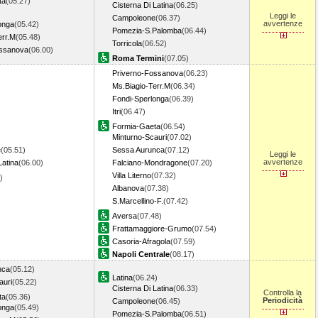
ta
(05.27)
Cisterna Di Latina
(06.25)
Leggi le
Campoleone
(06.37)
avvertenze
onga
(05.42)
Pomezia-S.Palomba
(06.44)
err.M
(05.48)
Torricola
(06.52)
ossanova
(06.00)
Roma Termini
(07.05)
Priverno-Fossanova
(06.23)
Ms.Biagio-Terr.M
(06.34)
Fondi-Sperlonga
(06.39)
Itri
(06.47)
Formia-Gaeta
(06.54)
Minturno-Scauri
(07.02)
e
(05.51)
Sessa Aurunca
(07.12)
Leggi le
avvertenze
Latina
(06.00)
Falciano-Mondragone
(07.20)
Villa Literno
(07.32)
8)
Albanova
(07.38)
S.Marcellino-F.
(07.42)
Aversa
(07.48)
Frattamaggiore-Grumo
(07.54)
Casoria-Afragola
(07.59)
Napoli Centrale
(08.17)
nca
(05.12)
Latina
(06.24)
auri
(05.22)
Cisterna Di Latina
(06.33)
Controlla la
ta
(05.36)
Periodicità
Campoleone
(06.45)
onga
(05.49)
Pomezia-S.Palomba
(06.51)