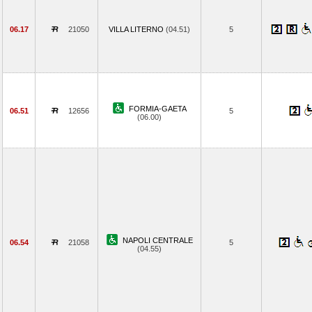
06.17
21050
VILLA LITERNO
(04.51)
5
FORMIA-GAETA
06.51
12656
5
(06.00)
NAPOLI CENTRALE
06.54
21058
5
(04.55)