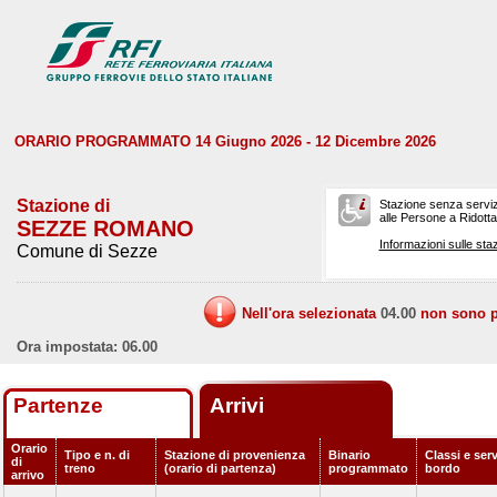
ORARIO PROGRAMMATO 14 Giugno 2026 - 12 Dicembre 2026
Stazione di
Stazione senza serviz
alle Persone a Ridotta 
SEZZE ROMANO
Informazioni sulle staz
Comune di Sezze
Nell'ora selezionata
04.00
non sono pr
Ora impostata: 06.00
Partenze
Arrivi
Orario
Tipo e n. di
Stazione di provenienza
Binario
Classi e serv
di
treno
(orario di partenza)
programmato
bordo
arrivo