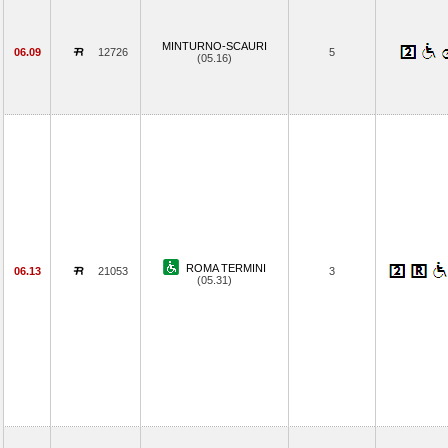
MINTURNO-SCAURI
06.09
12726
5
(05.16)
ROMA TERMINI
06.13
21053
3
(05.31)