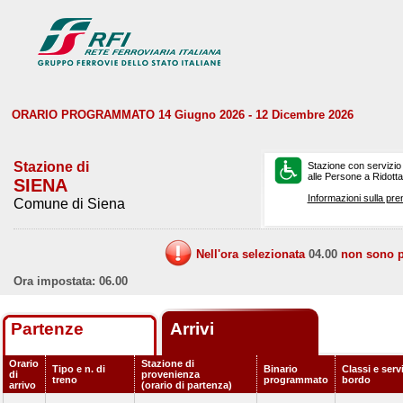
ORARIO PROGRAMMATO 14 Giugno 2026 - 12 Dicembre 2026
Stazione di
Stazione con servizio
alle Persone a Ridotta 
SIENA
Informazioni sulla pre
Comune di Siena
Nell'ora selezionata
04.00
non sono pr
Ora impostata: 06.00
Partenze
Arrivi
Orario
Stazione di
Tipo e n. di
Binario
Classi e servi
di
provenienza
treno
programmato
bordo
arrivo
(orario di partenza)