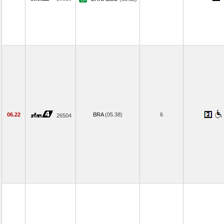
06.22
BRA
(05.38)
6
26504