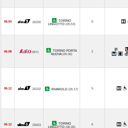
TORINO
06.04
6
26200
LINGOTTO
(05.53)
TORINO PORTA
06.08
2
9971
NUOVA
(06.00)
06.12
5
26102
RIVAROLO
(05.17)
TORINO
06.12
6
26603
LINGOTTO
(06.05)