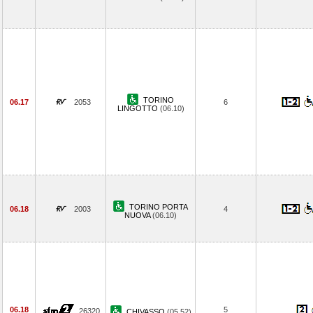
TORINO
06.17
2053
6
LINGOTTO
(06.10)
TORINO PORTA
06.18
2003
4
NUOVA
(06.10)
06.18
5
26320
CHIVASSO
(05.52)