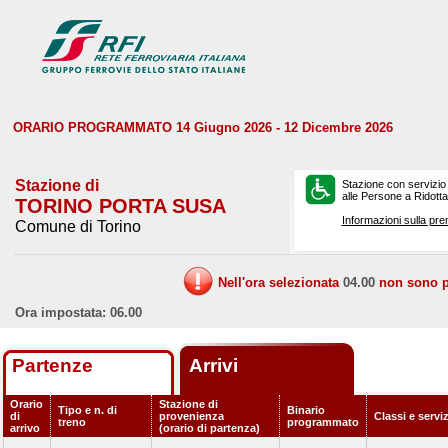
ORARIO PROGRAMMATO 14 Giugno 2026 - 12 Dicembre 2026
Stazione di
Stazione con servizio
alle Persone a Ridotta 
TORINO PORTA SUSA
Informazioni sulla pre
Comune di Torino
Nell'ora selezionata
04.00
non sono pr
Ora impostata: 06.00
Partenze
Arrivi
Orario
Stazione di
Tipo e n. di
Binario
di
provenienza
Classi e servi
treno
programmato
arrivo
(orario di partenza)