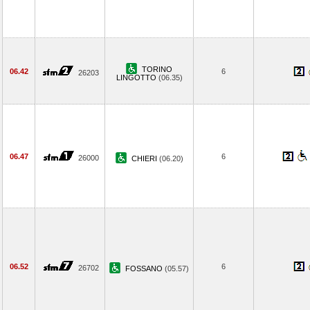
TORINO
06.42
6
26203
LINGOTTO
(06.35)
06.47
6
26000
CHIERI
(06.20)
06.52
6
26702
FOSSANO
(05.57)