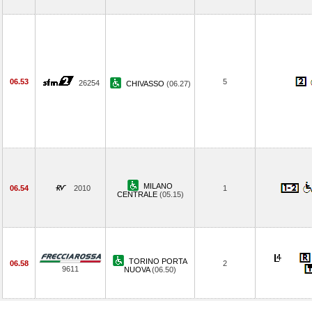
06.53
5
26254
CHIVASSO
(06.27)
MILANO
06.54
2010
1
CENTRALE
(05.15)
TORINO PORTA
06.58
2
9611
NUOVA
(06.50)