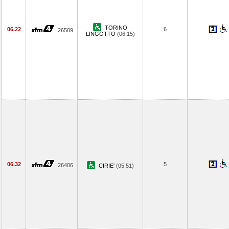
TORINO
06.22
6
26509
LINGOTTO
(06.15)
06.32
5
26406
CIRIE'
(05.51)