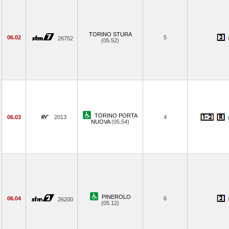
TORINO STURA
06.02
5
26752
(05.52)
TORINO PORTA
06.03
2013
4
NUOVA
(05.54)
PINEROLO
06.04
6
26200
(05.12)