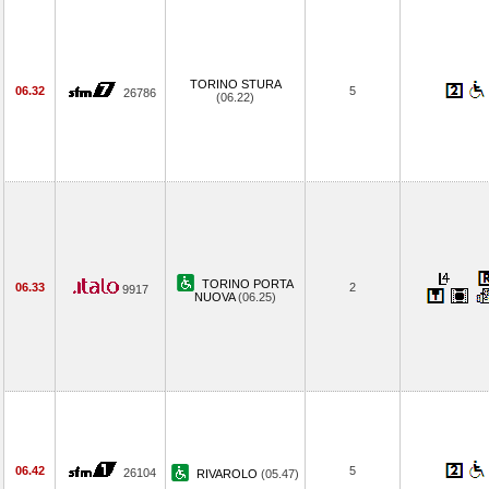
TORINO STURA
06.32
5
26786
(06.22)
TORINO PORTA
06.33
2
9917
NUOVA
(06.25)
06.42
5
26104
RIVAROLO
(05.47)