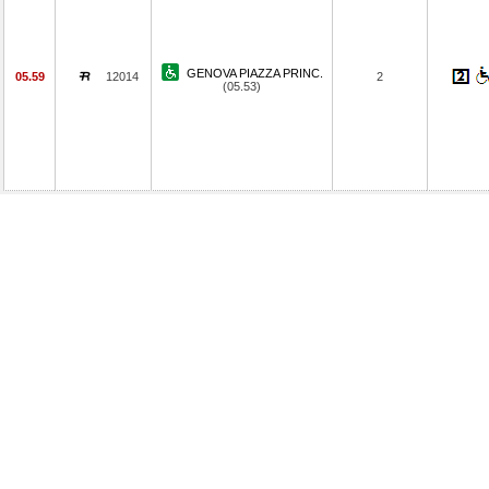
GENOVA PIAZZA PRINC.
05.59
12014
2
(05.53)