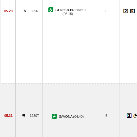
GENOVA BRIGNOLE
05.28
3356
6
(05.15)
05.31
12307
5
SAVONA
(04.40)