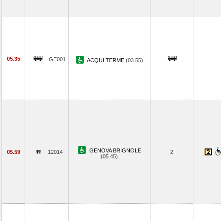
05.35
GE001
ACQUI TERME
(03.55)
GENOVA BRIGNOLE
05.59
12014
2
(05.45)