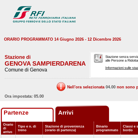
ORARIO PROGRAMMATO 14 Giugno 2026 - 12 Dicembre 2026
Stazione di
Stazione senza serviz
alle Persone a Ridotta 
GENOVA SAMPIERDARENA
Informazioni sulle staz
Comune di Genova
Nell'ora selezionata
04.00
non sono pr
Ora impostata: 05.00
Partenze
Arrivi
Orario
Tipo e n. di
Stazione di provenienza
Binario
Classi e s
di
treno
(orario di partenza)
programmato
bordo
arrivo