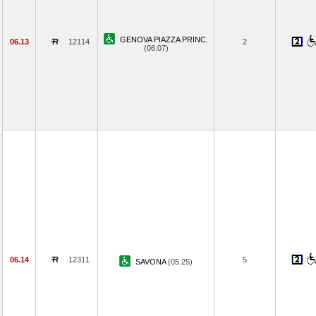
GENOVA PIAZZA PRINC.
06.13
12114
2
(06.07)
06.14
12311
5
SAVONA
(05.25)