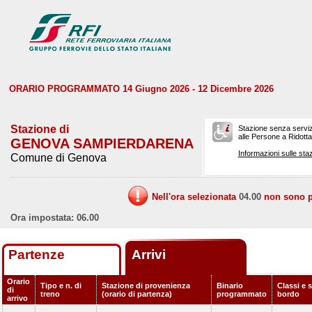
ORARIO PROGRAMMATO 14 Giugno 2026 - 12 Dicembre 2026
Stazione di
Stazione senza serviz
alle Persone a Ridotta 
GENOVA SAMPIERDARENA
Informazioni sulle staz
Comune di Genova
Nell'ora selezionata
04.00
non sono pr
Ora impostata: 06.00
Partenze
Arrivi
Orario
Tipo e n. di
Stazione di provenienza
Binario
Classi e s
di
treno
(orario di partenza)
programmato
bordo
arrivo