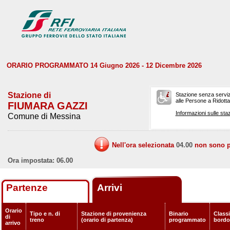
ORARIO PROGRAMMATO 14 Giugno 2026 - 12 Dicembre 2026
Stazione di
Stazione senza serviz
alle Persone a Ridotta 
FIUMARA GAZZI
Informazioni sulle staz
Comune di Messina
Nell'ora selezionata
04.00
non sono pr
Ora impostata: 06.00
Partenze
Arrivi
Orario
Tipo e n. di
Stazione di provenienza
Binario
Classi
di
treno
(orario di partenza)
programmato
bordo
arrivo