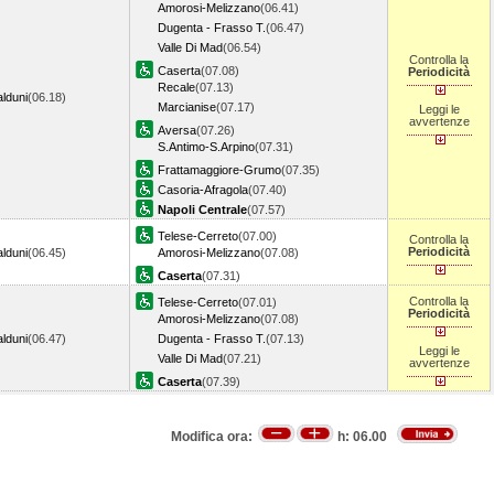
Amorosi-Melizzano
(06.41)
Dugenta - Frasso T.
(06.47)
Valle Di Mad
(06.54)
Controlla la
Caserta
(07.08)
Periodicità
Recale
(07.13)
lduni
(06.18)
Marcianise
(07.17)
Leggi le
avvertenze
Aversa
(07.26)
S.Antimo-S.Arpino
(07.31)
Frattamaggiore-Grumo
(07.35)
Casoria-Afragola
(07.40)
Napoli Centrale
(07.57)
Telese-Cerreto
(07.00)
Controlla la
Periodicità
lduni
(06.45)
Amorosi-Melizzano
(07.08)
Caserta
(07.31)
Controlla la
Telese-Cerreto
(07.01)
Periodicità
Amorosi-Melizzano
(07.08)
lduni
(06.47)
Dugenta - Frasso T.
(07.13)
Leggi le
Valle Di Mad
(07.21)
avvertenze
Caserta
(07.39)
Modifica ora:
h:
06.00