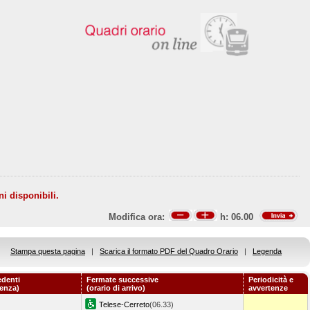
ni disponibili.
Modifica ora:
h:
06.00
Stampa questa pagina
|
Scarica il formato PDF del Quadro Orario
|
Legenda
edenti
Fermate successive
Periodicità e
tenza)
(orario di arrivo)
avvertenze
Telese-Cerreto
(06.33)