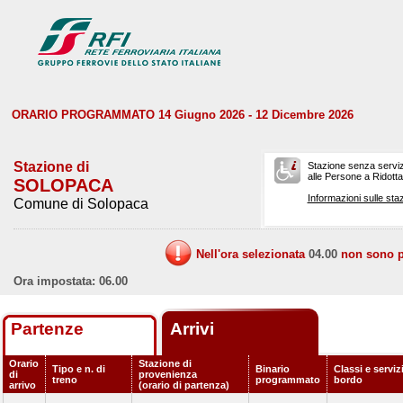
ORARIO PROGRAMMATO 14 Giugno 2026 - 12 Dicembre 2026
Stazione di
Stazione senza serviz
alle Persone a Ridotta 
SOLOPACA
Informazioni sulle staz
Comune di Solopaca
Nell'ora selezionata
04.00
non sono pr
Ora impostata: 06.00
Partenze
Arrivi
Orario
Stazione di
Tipo e n. di
Binario
Classi e serviz
di
provenienza
treno
programmato
bordo
arrivo
(orario di partenza)