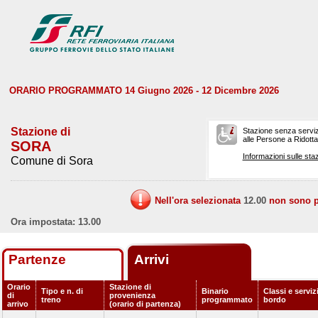
ORARIO PROGRAMMATO 14 Giugno 2026 - 12 Dicembre 2026
Stazione di
Stazione senza serviz
alle Persone a Ridotta 
SORA
Informazioni sulle staz
Comune di Sora
Nell'ora selezionata
12.00
non sono pr
Ora impostata: 13.00
Partenze
Arrivi
Orario
Stazione di
Tipo e n. di
Binario
Classi e serviz
di
provenienza
treno
programmato
bordo
arrivo
(orario di partenza)