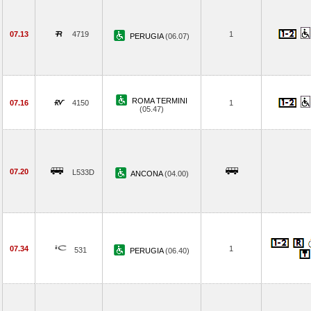
07.13
4719
1
PERUGIA
(06.07)
ROMA TERMINI
07.16
4150
1
(05.47)
07.20
L533D
ANCONA
(04.00)
07.34
1
531
PERUGIA
(06.40)