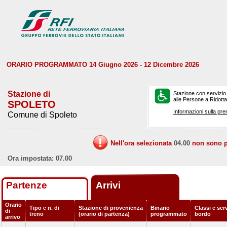
ORARIO PROGRAMMATO 14 Giugno 2026 - 12 Dicembre 2026
Stazione di
Stazione con servizio
alle Persone a Ridotta 
SPOLETO
Informazioni sulla pre
Comune di Spoleto
Nell'ora selezionata
04.00
non sono pr
Ora impostata: 07.00
Partenze
Arrivi
Orario
Tipo e n. di
Stazione di provenienza
Binario
Classi e serv
di
treno
(orario di partenza)
programmato
bordo
arrivo