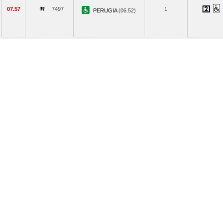
07.57
7497
1
PERUGIA
(06.52)