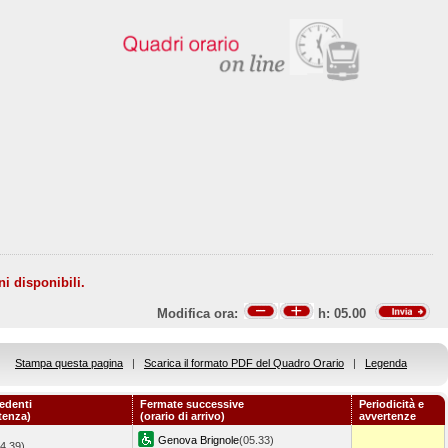
ni disponibili.
Modifica ora:
h:
05.00
Stampa questa pagina
|
Scarica il formato PDF del Quadro Orario
|
Legenda
edenti
Fermate successive
Periodicità e
rtenza)
(orario di arrivo)
avvertenze
Genova Brignole
(05.33)
4.39)