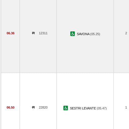
06.36
12311
2
SAVONA
(05.25)
06.50
22820
1
SESTRI LEVANTE
(05.47)