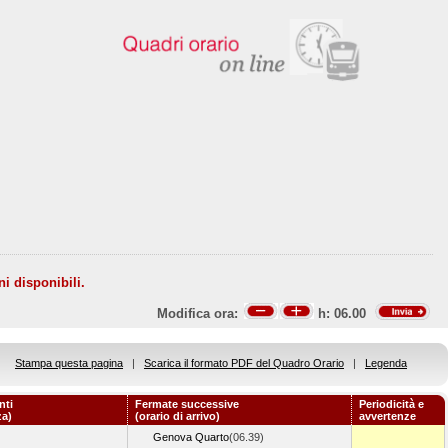
ni disponibili.
Modifica ora:
h:
06.00
Stampa questa pagina
|
Scarica il formato PDF del Quadro Orario
|
Legenda
nti
Fermate successive
Periodicità e
za)
(orario di arrivo)
avvertenze
Genova Quarto
(06.39)