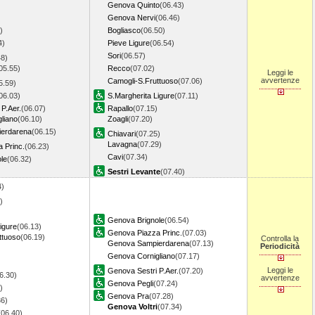
)
Genova Quinto
(06.43)
Genova Nervi
(06.46)
)
Bogliasco
(06.50)
4)
Pieve Ligure
(06.54)
Sori
(06.57)
48)
05.55)
Recco
(07.02)
Leggi le
avvertenze
Camogli-S.Fruttuoso
(07.06)
5.59)
06.03)
S.Margherita Ligure
(07.11)
P.Aer.
(06.07)
Rapallo
(07.15)
liano
(06.10)
Zoagli
(07.20)
erdarena
(06.15)
Chiavari
(07.25)
Lavagna
(07.29)
 Princ.
(06.23)
Cavi
(07.34)
le
(06.32)
Sestri Levante
(07.40)
4)
)
Genova Brignole
(06.54)
igure
(06.13)
Genova Piazza Princ.
(07.03)
ttuoso
(06.19)
Controlla la
Genova Sampierdarena
(07.13)
Periodicità
Genova Cornigliano
(07.17)
Leggi le
Genova Sestri P.Aer.
(07.20)
6.30)
avvertenze
Genova Pegli
(07.24)
)
Genova Pra
(07.28)
36)
Genova Voltri
(07.34)
(06.40)