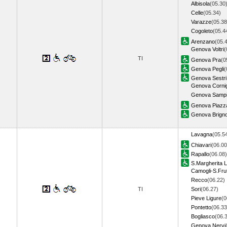
Albisola
(05.30
Celle
(05.34)
Varazze
(05.38
Cogoleto
(05.4
Arenzano
(05.
Genova Voltri
(
TI
Genova Pra
(0
Genova Pegli
(
Genova Sestri 
Genova Cornig
Genova Sampi
Genova Piazza
Genova Brigno
Lavagna
(05.5
Chiavari
(06.00
Rapallo
(06.08)
S.Margherita L
Camogli-S.Fru
Recco
(06.22)
TI
Sori
(06.27)
Pieve Ligure
(0
Pontetto
(06.33
Bogliasco
(06.
Genova Nervi