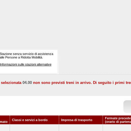
Stazione senza servizio di assistenza
alle Persone a Ridotta Mobilità.
Informazioni sulle stazioni alternative
a selezionata
04.00
non sono previsti treni in arrivo. Di seguito i primi tre
Fermate precede
Classi e servizi a bordo
Impresa di trasporto
mato
(orario di parten