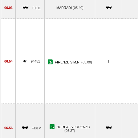
06.01
MARRADI
(05.40)
FI011
06.54
94451
1
FIRENZE S.M.N.
(05.00)
BORGO S.LORENZO
06.56
FI01M
(05.27)