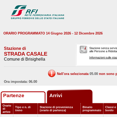
ORARIO PROGRAMMATO 14 Giugno 2026 - 12 Dicembre 2026
Stazione di
Stazione senza serviz
alle Persone a Ridotta 
STRADA CASALE
Informazioni sulle staz
Comune di Brisighella
Nell'ora selezionata
05.00
non sono pr
Ora impostata: 06.00
Partenze
Arrivi
Orario
Tipo e n. di
Stazione di provenienza
Binario
Classi e 
di
treno
(orario di partenza)
programmato
bordo
arrivo