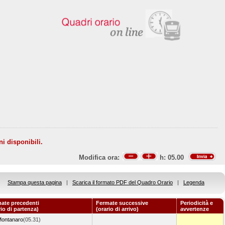
ni disponibili.
Modifica ora:
h:
05.00
Stampa questa pagina
|
Scarica il formato PDF del Quadro Orario
|
Legenda
ate precedenti
Fermate successive
Periodicità e
rio di partenza)
(orario di arrivo)
avvertenze
ontanaro
(05.31)