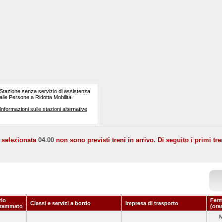
Stazione senza servizio di assistenza
alle Persone a Ridotta Mobilità.
Informazioni sulle stazioni alternative
a selezionata
04.00
non sono previsti treni in arrivo. Di seguito i primi tre
rio
Ferm
Classi e servizi a bordo
Impresa di trasporto
grammato
(ora
M