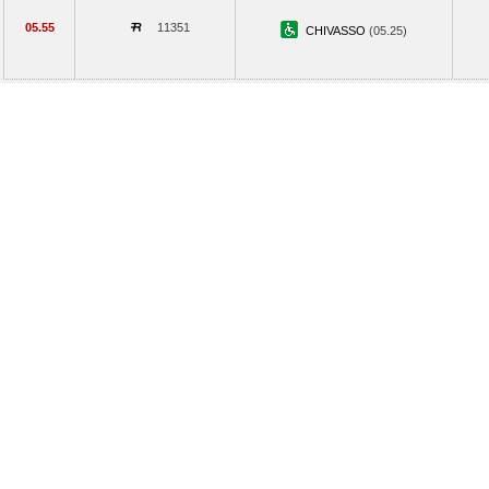
05.55
11351
CHIVASSO
(05.25)