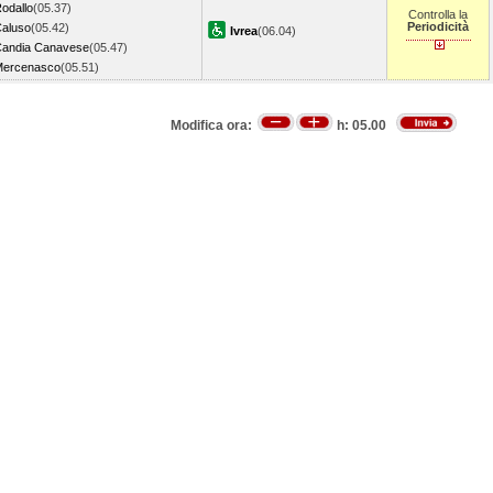
odallo
(05.37)
Controlla la
Periodicità
aluso
(05.42)
Ivrea
(06.04)
andia Canavese
(05.47)
Mercenasco
(05.51)
Modifica ora:
h:
05.00