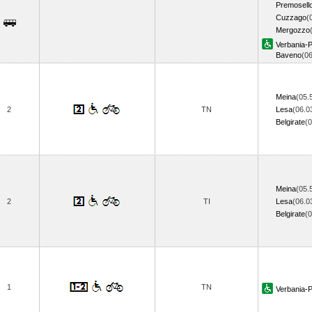
Premosell
Cuzzago
(
Mergozzo
Verbania-P
Baveno
(0
Meina
(05.
2
TN
Lesa
(06.0
Belgirate
(
Meina
(05.
2
TI
Lesa
(06.0
Belgirate
(
1
TN
Verbania-P