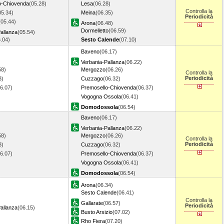
o-Chiovenda
(05.28)
Lesa
(06.28)
Controlla la
05.34)
Meina
(06.35)
Periodicità
(05.44)
Arona
(06.48)
Dormelletto
(06.59)
allanza
(05.54)
6.04)
Sesto Calende
(07.10)
Baveno
(06.17)
Verbania-Pallanza
(06.22)
58)
Mergozzo
(06.26)
Controlla la
Periodicità
3)
Cuzzago
(06.32)
06.07)
Premosello-Chiovenda
(06.37)
Vogogna Ossola
(06.41)
Domodossola
(06.54)
Baveno
(06.17)
Verbania-Pallanza
(06.22)
58)
Mergozzo
(06.26)
Controlla la
Periodicità
3)
Cuzzago
(06.32)
06.07)
Premosello-Chiovenda
(06.37)
Vogogna Ossola
(06.41)
Domodossola
(06.54)
Arona
(06.34)
Sesto Calende
(06.41)
Controlla la
Gallarate
(06.57)
Periodicità
allanza
(06.15)
Busto Arsizio
(07.02)
Rho Fiera
(07.20)