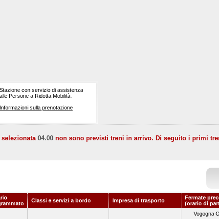
Stazione con servizio di assistenza
alle Persone a Ridotta Mobilità.
Informazioni sulla prenotazione
a selezionata
04.00
non sono previsti treni in arrivo. Di seguito i primi tre
rio
Fermate prec
Classi e servizi a bordo
Impresa di trasporto
grammato
(orario di pa
Vogogna O