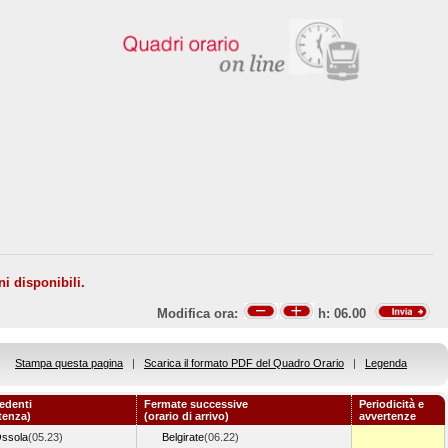
ni disponibili.
Modifica ora:
h:
06.00
Stampa questa pagina
|
Scarica il formato PDF del Quadro Orario
|
Legenda
edenti
Fermate successive
Periodicità e
rtenza)
(orario di arrivo)
avvertenze
ssola
(05.23)
Belgirate
(06.22)