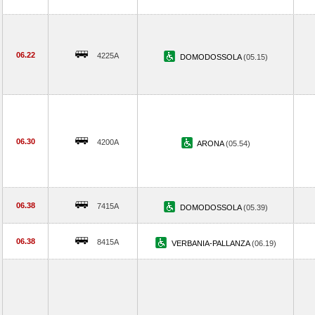
06.22
4225A
DOMODOSSOLA
(05.15)
06.30
4200A
ARONA
(05.54)
06.38
7415A
DOMODOSSOLA
(05.39)
06.38
8415A
VERBANIA-PALLANZA
(06.19)