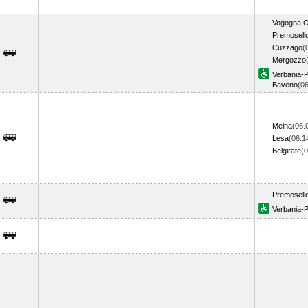
Vogogna O
Premosell
Cuzzago
(
Mergozzo
Verbania-P
Baveno
(0
Meina
(06.
Lesa
(06.1
Belgirate
(
Premosell
Verbania-P