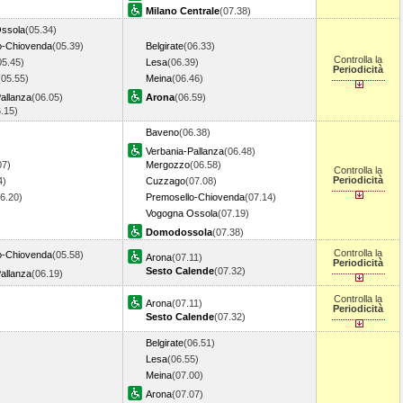
Milano Centrale
(07.38)
ssola
(05.34)
o-Chiovenda
(05.39)
Belgirate
(06.33)
Controlla la
05.45)
Lesa
(06.39)
Periodicità
(05.55)
Meina
(06.46)
allanza
(06.05)
Arona
(06.59)
6.15)
Baveno
(06.38)
Verbania-Pallanza
(06.48)
07)
Mergozzo
(06.58)
Controlla la
Periodicità
4)
Cuzzago
(07.08)
06.20)
Premosello-Chiovenda
(07.14)
Vogogna Ossola
(07.19)
Domodossola
(07.38)
Controlla la
o-Chiovenda
(05.58)
Arona
(07.11)
Periodicità
Sesto Calende
(07.32)
allanza
(06.19)
Controlla la
Arona
(07.11)
Periodicità
Sesto Calende
(07.32)
Belgirate
(06.51)
Lesa
(06.55)
Meina
(07.00)
Arona
(07.07)