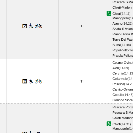
Pescara S.Ma
Chieti-Madon
Chieti
(14.11)
Manoppello
(1
Alanno
(14.22)
TI
Scafa-S.Valen
Piano D'orta B
Torre Dei Pas
Bussi
(14.48)
Popoli-Vittorito
Pratola Pelign
Celano-Ovindo
Aielli
(14.09)
Cerchio
(14.13
Collarmele
(14
TI
Pescina
(14.25
Carrito-Orton
Cocullo
(14.43
Goriano Sicoli
Pescara Port
Pescara S.Ma
Chieti-Madon
Chieti
(14.31)
Manoppello
(1