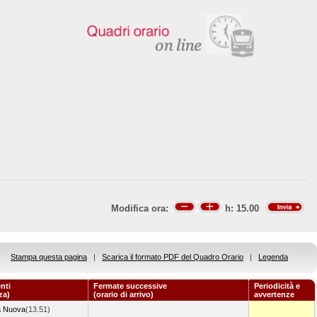
Modifica ora:
h:
15.00
Stampa questa pagina
|
Scarica il formato PDF del Quadro Orario
|
Legenda
nti
Fermate successive
Periodicità e
za)
(orario di arrivo)
avvertenze
a Nuova
(13.51)