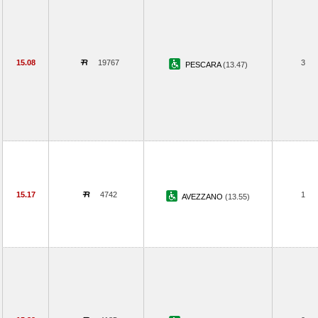
15.08
19767
3
PESCARA
(13.47)
15.17
4742
1
AVEZZANO
(13.55)