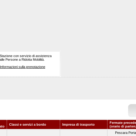
Stazione con servizio di assistenza
alle Persone a Ridotta Mobilità.
Informazioni sulla prenotazione
Fermate precede
Classi e servizi a bordo
Impresa di trasporto
ato
(orario di parten
Pescara Port