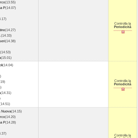
rco
(13.55)
na P
(14.07)
4.17)
Controlla la
Periodicità
tino
(14.27)
.
(14.33)
seri
(14.38)
(14.53)
a
(15.01)
li
(14.04)
)
Controlla la
.19)
Periodicità
)
a
(14.31)
)
(14.51)
a Nuova
(14.15)
rco
(14.20)
na P
(14.28)
4.37)
Controlla la