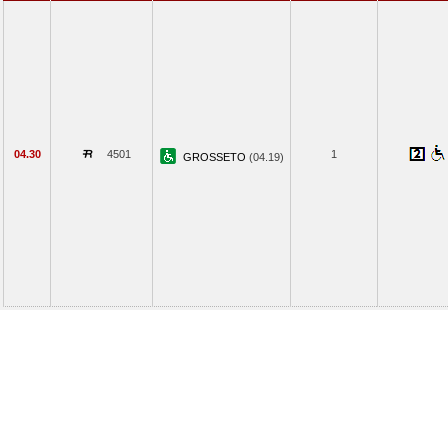
04.30
4501
1
GROSSETO
(04.19)