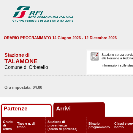
ORARIO PROGRAMMATO 14 Giugno 2026 - 12 Dicembre 2026
Stazione di
Stazione senza serviz
alle Persone a Ridotta 
TALAMONE
Informazioni sulle staz
Comune di Orbetello
Ora impostata: 04.00
Partenze
Arrivi
Orario
Stazione di
Tipo e n. di
Binario
Classi e serv
di
provenienza
treno
programmato
bordo
arrivo
(orario di partenza)