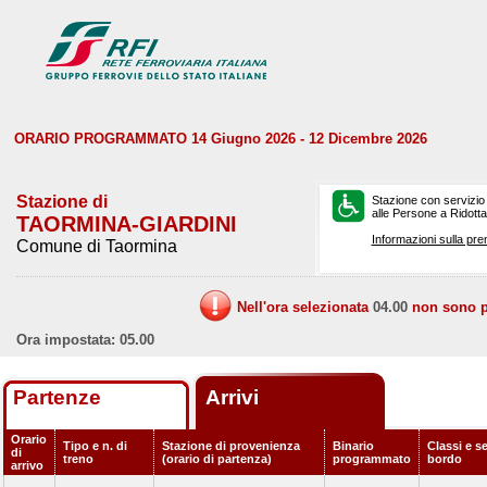
ORARIO PROGRAMMATO 14 Giugno 2026 - 12 Dicembre 2026
Stazione di
Stazione con servizio
alle Persone a Ridotta 
TAORMINA-GIARDINI
Informazioni sulla pre
Comune di Taormina
Nell'ora selezionata
04.00
non sono pr
Ora impostata: 05.00
Partenze
Arrivi
Orario
Tipo e n. di
Stazione di provenienza
Binario
Classi e se
di
treno
(orario di partenza)
programmato
bordo
arrivo