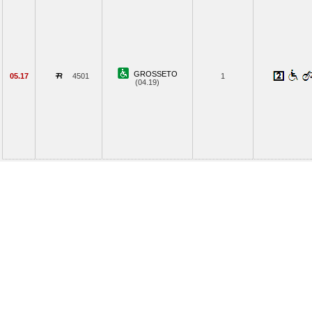
GROSSETO
05.17
4501
1
(04.19)