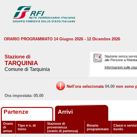
ORARIO PROGRAMMATO 14 Giugno 2026 - 12 Dicembre 2026
Stazione di
Stazione senza serviz
alle Persone a Ridotta 
TARQUINIA
Informazioni sulle staz
Comune di Tarquinia
Nell'ora selezionata
04.00
non sono pr
Ora impostata: 05.00
Partenze
Arrivi
Orario
Stazione di
Tipo e n. di
Binario
Classi e serviz
di
provenienza
treno
programmato
bordo
arrivo
(orario di partenza)