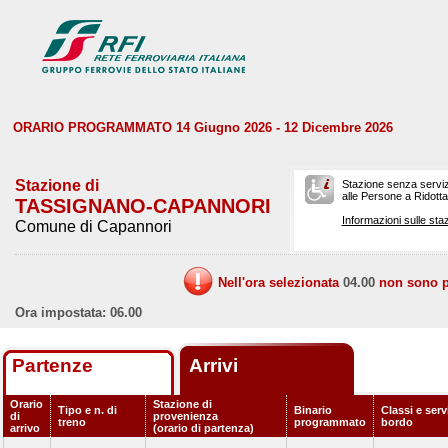
ORARIO PROGRAMMATO 14 Giugno 2026 - 12 Dicembre 2026
Stazione di
Stazione senza serviz
alle Persone a Ridotta 
TASSIGNANO-CAPANNORI
Informazioni sulle staz
Comune di Capannori
Nell'ora selezionata
04.00
non sono pr
Ora impostata: 06.00
Partenze
Arrivi
Orario
Stazione di
Tipo e n. di
Binario
Classi e serv
di
provenienza
treno
programmato
bordo
arrivo
(orario di partenza)