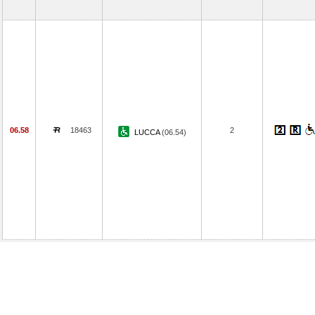
06.58
18463
2
LUCCA
(06.54)