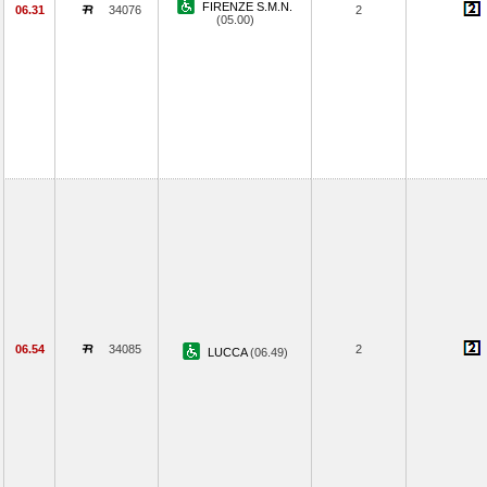
FIRENZE S.M.N.
06.31
34076
2
(05.00)
06.54
34085
2
LUCCA
(06.49)