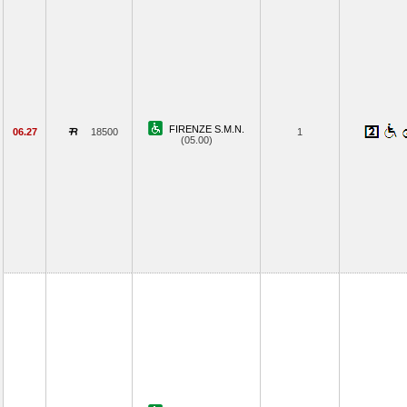
FIRENZE S.M.N.
06.27
18500
1
(05.00)