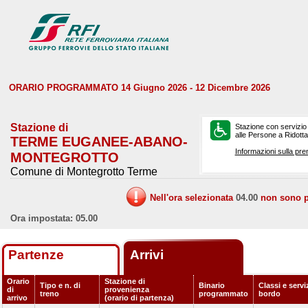
ORARIO PROGRAMMATO 14 Giugno 2026 - 12 Dicembre 2026
Stazione di
Stazione con servizio
alle Persone a Ridotta 
TERME EUGANEE-ABANO-
Informazioni sulla pre
MONTEGROTTO
Comune di Montegrotto Terme
Nell'ora selezionata
04.00
non sono pr
Ora impostata: 05.00
Partenze
Arrivi
Orario
Stazione di
Tipo e n. di
Binario
Classi e servi
di
provenienza
treno
programmato
bordo
arrivo
(orario di partenza)