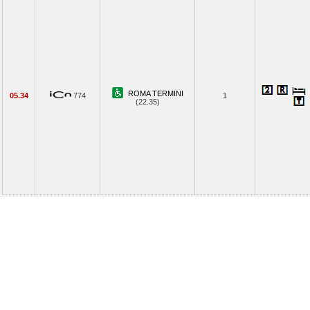
ROMA TERMINI
05.34
774
1
(22.35)