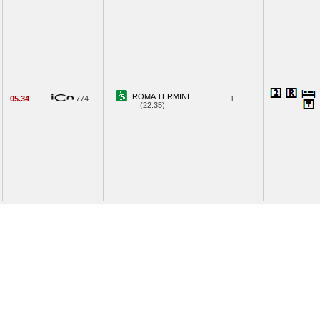
ROMA TERMINI
05.34
774
1
(22.35)