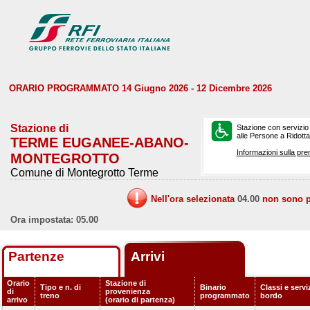
ORARIO PROGRAMMATO 14 Giugno 2026 - 12 Dicembre 2026
Stazione di
Stazione con servizio
alle Persone a Ridotta 
TERME EUGANEE-ABANO-
Informazioni sulla pre
MONTEGROTTO
Comune di Montegrotto Terme
Nell'ora selezionata
04.00
non sono pr
Ora impostata: 05.00
Partenze
Arrivi
Orario
Stazione di
Tipo e n. di
Binario
Classi e servi
di
provenienza
treno
programmato
bordo
arrivo
(orario di partenza)