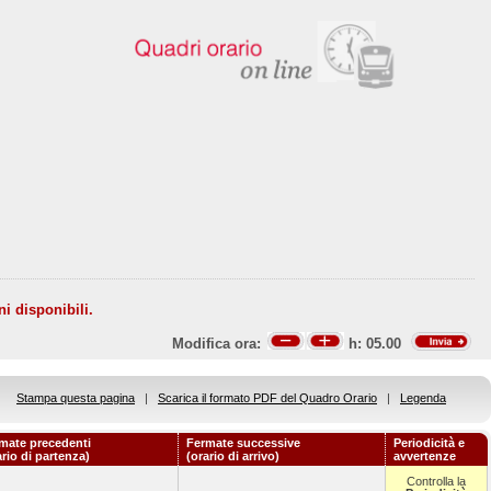
ni disponibili.
Modifica ora:
h:
05.00
Stampa questa pagina
|
Scarica il formato PDF del Quadro Orario
|
Legenda
mate precedenti
Fermate successive
Periodicità e
ario di partenza)
(orario di arrivo)
avvertenze
Controlla la