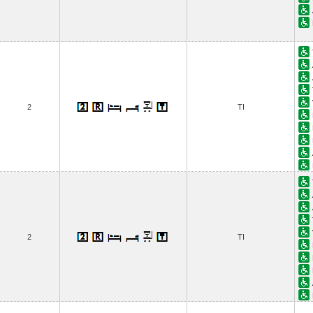
2
TI
2
TI