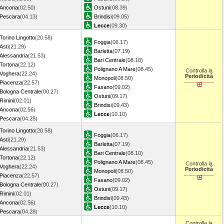
Ancona
(02.50)
Ostuni
(08.39)
Pescara
(04.13)
Brindisi
(09.05)
Lecce
(09.30)
Torino Lingotto
(20.58)
Foggia
(06.17)
Asti
(21.29)
Barletta
(07.19)
Alessandria
(21.53)
Bari Centrale
(08.10)
Tortona
(22.12)
Polignano A Mare
(08.45)
Controlla la
Voghera
(22.24)
Periodicità
Monopoli
(08.50)
Piacenza
(22.57)
Fasano
(09.02)
Bologna Centrale
(00.27)
Ostuni
(09.17)
Rimini
(02.01)
Brindisi
(09.43)
Ancona
(02.56)
Lecce
(10.10)
Pescara
(04.28)
Torino Lingotto
(20.58)
Foggia
(06.17)
Asti
(21.29)
Barletta
(07.19)
Alessandria
(21.53)
Bari Centrale
(08.10)
Tortona
(22.12)
Polignano A Mare
(08.45)
Controlla la
Voghera
(22.24)
Periodicità
Monopoli
(08.50)
Piacenza
(22.57)
Fasano
(09.02)
Bologna Centrale
(00.27)
Ostuni
(09.17)
Rimini
(02.01)
Brindisi
(09.43)
Ancona
(02.56)
Lecce
(10.10)
Pescara
(04.28)
Controlla la