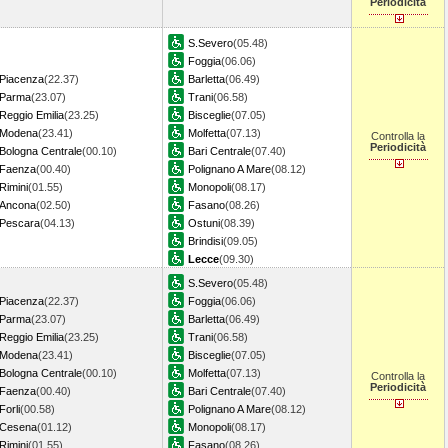
Periodicità
S.Severo
(05.48)
Foggia
(06.06)
Piacenza
(22.37)
Barletta
(06.49)
Parma
(23.07)
Trani
(06.58)
Reggio Emilia
(23.25)
Bisceglie
(07.05)
Modena
(23.41)
Molfetta
(07.13)
Controlla la
Periodicità
Bologna Centrale
(00.10)
Bari Centrale
(07.40)
Faenza
(00.40)
Polignano A Mare
(08.12)
Rimini
(01.55)
Monopoli
(08.17)
Ancona
(02.50)
Fasano
(08.26)
Pescara
(04.13)
Ostuni
(08.39)
Brindisi
(09.05)
Lecce
(09.30)
S.Severo
(05.48)
Piacenza
(22.37)
Foggia
(06.06)
Parma
(23.07)
Barletta
(06.49)
Reggio Emilia
(23.25)
Trani
(06.58)
Modena
(23.41)
Bisceglie
(07.05)
Bologna Centrale
(00.10)
Molfetta
(07.13)
Controlla la
Periodicità
Faenza
(00.40)
Bari Centrale
(07.40)
Forli
(00.58)
Polignano A Mare
(08.12)
Cesena
(01.12)
Monopoli
(08.17)
Rimini
(01.55)
Fasano
(08.26)