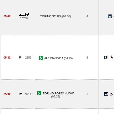
05.07
TORINO STURA
(04.50)
4
26750
05.31
2152
6
ALESSANDRIA
(04.25)
TORINO PORTA NUOVA
05.32
3211
6
(05.25)