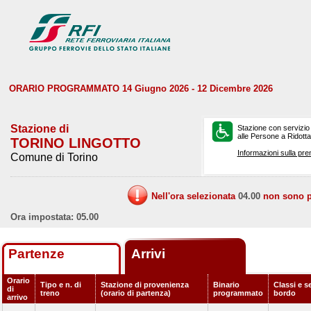
ORARIO PROGRAMMATO 14 Giugno 2026 - 12 Dicembre 2026
Stazione di
Stazione con servizio
alle Persone a Ridotta 
TORINO LINGOTTO
Informazioni sulla pre
Comune di Torino
Nell'ora selezionata
04.00
non sono pr
Ora impostata: 05.00
Partenze
Arrivi
Orario
Tipo e n. di
Stazione di provenienza
Binario
Classi e se
di
treno
(orario di partenza)
programmato
bordo
arrivo