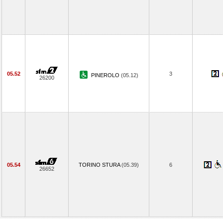
05.52
3
PINEROLO
(05.12)
26200
05.54
TORINO STURA
(05.39)
6
26652