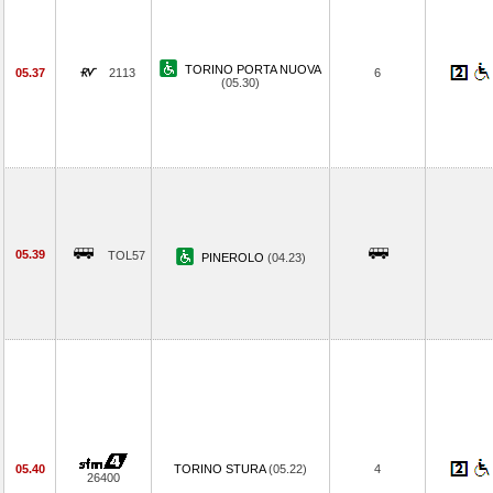
TORINO PORTA NUOVA
05.37
2113
6
(05.30)
05.39
TOL57
PINEROLO
(04.23)
05.40
TORINO STURA
(05.22)
4
26400