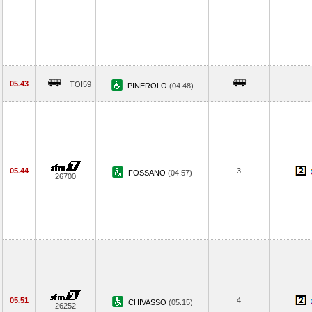
05.43
TOI59
PINEROLO
(04.48)
05.44
3
FOSSANO
(04.57)
26700
05.51
4
CHIVASSO
(05.15)
26252