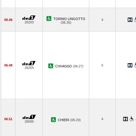
TORINO LINGOTTO
06.46
4
26203
(06.35)
06.48
5
CHIVASSO
(06.27)
26254
06.51
4
CHIERI
(06.20)
26000