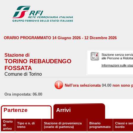
ORARIO PROGRAMMATO 14 Giugno 2026 - 12 Dicembre 2026
Stazione di
Stazione senza serviz
alle Persone a Ridotta 
TORINO REBAUDENGO
Informazioni sulle staz
FOSSATA
Comune di Torino
Nell'ora selezionata
04.00
non sono pr
Ora impostata: 06.00
Partenze
Arrivi
Orario
Tipo e n. di
Stazione di provenienza
Binario
Classi e ser
di
treno
(orario di partenza)
programmato
bordo
arrivo