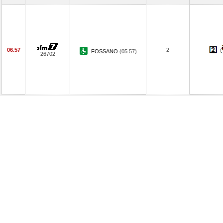
06.57
2
FOSSANO
(05.57)
26702