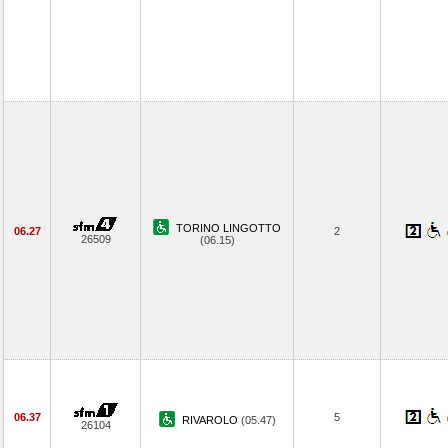
TORINO LINGOTTO
06.27
2
26509
(06.15)
06.37
5
RIVAROLO
(05.47)
26104