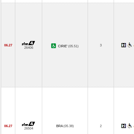
06.27
3
CIRIE'
(05.51)
26406
06.27
BRA
(05.38)
2
26504