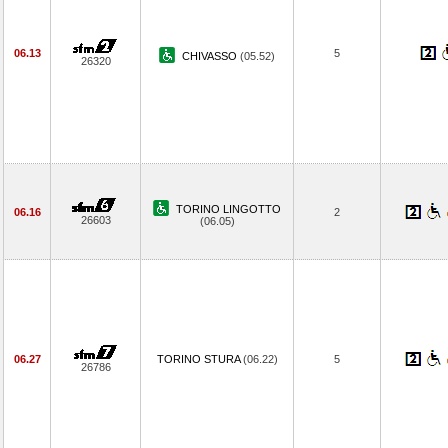
06.13
5
CHIVASSO
(05.52)
26320
TORINO LINGOTTO
06.16
2
26603
(06.05)
06.27
TORINO STURA
(06.22)
5
26786