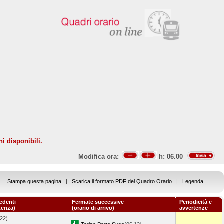
ni disponibili.
Modifica ora:
h:
06.00
Stampa questa pagina
|
Scarica il formato PDF del Quadro Orario
|
Legenda
edenti
Fermate successive
Periodicità e
rtenza)
(orario di arrivo)
avvertenze
.22)