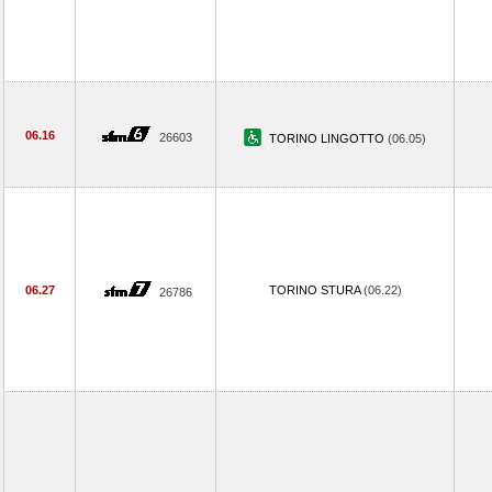
06.16
26603
TORINO LINGOTTO
(06.05)
06.27
TORINO STURA
(06.22)
26786