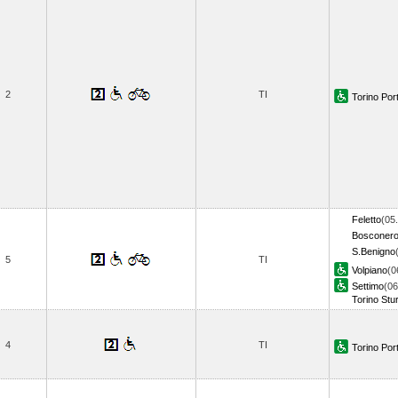
2
TI
Torino Por
Feletto
(05
Bosconer
S.Benigno
5
TI
Volpiano
(0
Settimo
(06
Torino Stu
4
TI
Torino Por