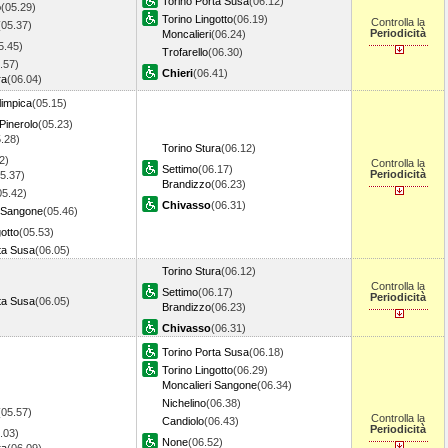
Torino Porta Susa
(06.12)
o
(05.29)
Torino Lingotto
(06.19)
Controlla la
(05.37)
Periodicità
Moncalieri
(06.24)
5.45)
Trofarello
(06.30)
.57)
Chieri
(06.41)
ra
(06.04)
limpica
(05.15)
 Pinerolo
(05.23)
.28)
Torino Stura
(06.12)
2)
Controlla la
Settimo
(06.17)
Periodicità
5.37)
Brandizzo
(06.23)
05.42)
Chivasso
(06.31)
i Sangone
(05.46)
gotto
(05.53)
ta Susa
(06.05)
Torino Stura
(06.12)
Controlla la
Settimo
(06.17)
Periodicità
ta Susa
(06.05)
Brandizzo
(06.23)
Chivasso
(06.31)
Torino Porta Susa
(06.18)
Torino Lingotto
(06.29)
Moncalieri Sangone
(06.34)
Nichelino
(06.38)
(05.57)
Controlla la
Candiolo
(06.43)
Periodicità
.03)
None
(06.52)