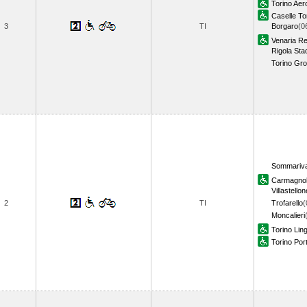
Torino Aer
Caselle To
3
TI
Borgaro
(0
Venaria Re
Rigola Sta
Torino Gr
Sommariva
Carmagno
Villastellon
2
TI
Trofarello
(
Moncalieri
Torino Lin
Torino Por