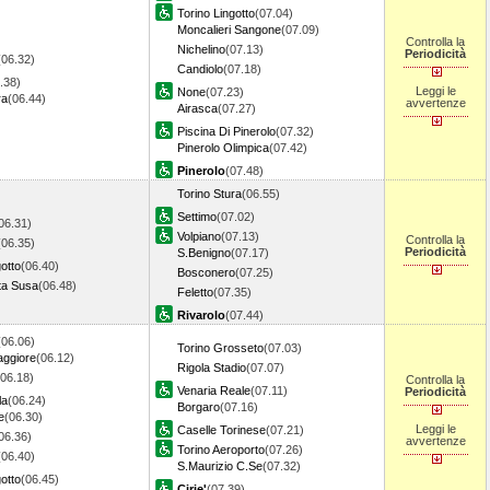
Torino Lingotto
(07.04)
Moncalieri Sangone
(07.09)
Controlla la
Nichelino
(07.13)
Periodicità
(06.32)
Candiolo
(07.18)
.38)
Leggi le
None
(07.23)
ra
(06.44)
avvertenze
Airasca
(07.27)
Piscina Di Pinerolo
(07.32)
Pinerolo Olimpica
(07.42)
Pinerolo
(07.48)
Torino Stura
(06.55)
Settimo
(07.02)
06.31)
Volpiano
(07.13)
Controlla la
(06.35)
Periodicità
S.Benigno
(07.17)
gotto
(06.40)
Bosconero
(07.25)
ta Susa
(06.48)
Feletto
(07.35)
Rivarolo
(07.44)
(06.06)
Torino Grosseto
(07.03)
aggiore
(06.12)
Rigola Stadio
(07.07)
(06.18)
Controlla la
Venaria Reale
(07.11)
Periodicità
la
(06.24)
Borgaro
(07.16)
e
(06.30)
Leggi le
Caselle Torinese
(07.21)
06.36)
avvertenze
Torino Aeroporto
(07.26)
(06.40)
S.Maurizio C.Se
(07.32)
gotto
(06.45)
Cirie'
(07.39)