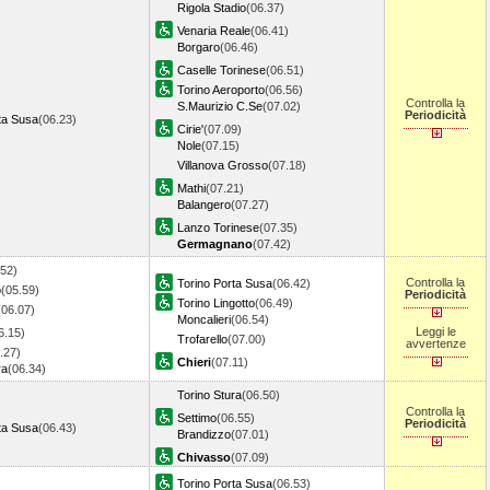
Rigola Stadio
(06.37)
Venaria Reale
(06.41)
Borgaro
(06.46)
Caselle Torinese
(06.51)
Torino Aeroporto
(06.56)
Controlla la
S.Maurizio C.Se
(07.02)
Periodicità
ta Susa
(06.23)
Cirie'
(07.09)
Nole
(07.15)
Villanova Grosso
(07.18)
Mathi
(07.21)
Balangero
(07.27)
Lanzo Torinese
(07.35)
Germagnano
(07.42)
.52)
Controlla la
Torino Porta Susa
(06.42)
o
(05.59)
Periodicità
Torino Lingotto
(06.49)
(06.07)
Moncalieri
(06.54)
Leggi le
6.15)
Trofarello
(07.00)
avvertenze
.27)
Chieri
(07.11)
ra
(06.34)
Torino Stura
(06.50)
Controlla la
Settimo
(06.55)
Periodicità
ta Susa
(06.43)
Brandizzo
(07.01)
Chivasso
(07.09)
Torino Porta Susa
(06.53)