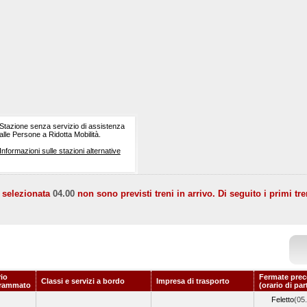
Stazione senza servizio di assistenza
alle Persone a Ridotta Mobilità.
Informazioni sulle stazioni alternative
a selezionata
04.00
non sono previsti treni in arrivo. Di seguito i primi tre
rio
Fermate prec
Classi e servizi a bordo
Impresa di trasporto
rammato
(orario di pa
Feletto
(05