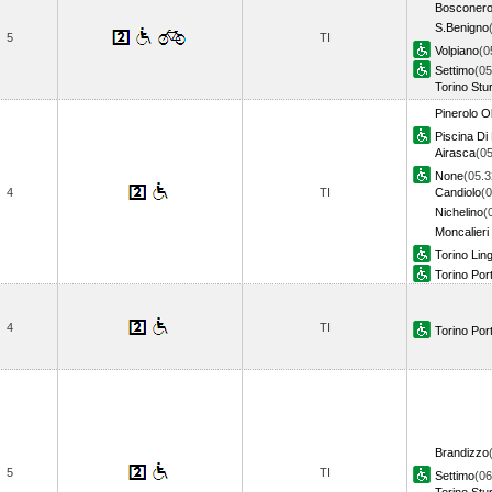
Bosconer
S.Benigno
5
TI
Volpiano
(0
Settimo
(05
Torino Stu
Pinerolo O
Piscina Di
Airasca
(05
None
(05.3
4
TI
Candiolo
(0
Nichelino
(
Moncalier
Torino Lin
Torino Por
4
TI
Torino Por
Brandizzo
5
TI
Settimo
(06