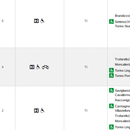
Brandizzo
5
TI
Settimo
(06
Torino Stu
Trofarello
(
Moncalieri
4
TI
Torino Lin
Torino Por
Savigliano
Cavallerm
Racconigi
Carmagno
2
TI
Villastellon
Trofarello
(
Moncalieri
Torino Lin