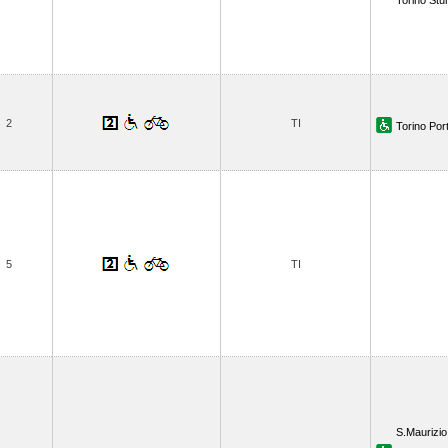
Torino Stu
2
TI
Torino Por
5
TI
S.Maurizio