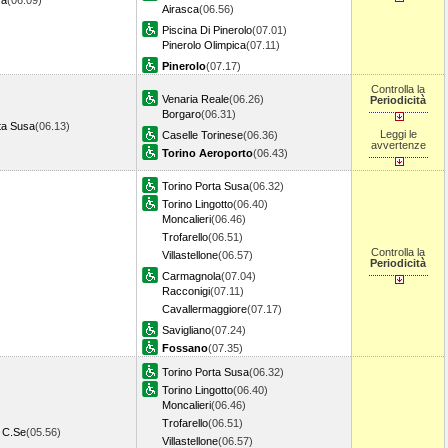
ra
(06.09)
Airasca
(06.56)
Piscina Di Pinerolo
(07.01)
Pinerolo Olimpica
(07.11)
Pinerolo
(07.17)
Controlla la
Venaria Reale
(06.26)
Periodicità
Borgaro
(06.31)
ta Susa
(06.13)
Leggi le
Caselle Torinese
(06.36)
avvertenze
Torino Aeroporto
(06.43)
Torino Porta Susa
(06.32)
Torino Lingotto
(06.40)
Moncalieri
(06.46)
Trofarello
(06.51)
Controlla la
Villastellone
(06.57)
Periodicità
Carmagnola
(07.04)
Racconigi
(07.11)
Cavallermaggiore
(07.17)
Savigliano
(07.24)
Fossano
(07.35)
Torino Porta Susa
(06.32)
Torino Lingotto
(06.40)
Moncalieri
(06.46)
Trofarello
(06.51)
 C.Se
(05.56)
Villastellone
(06.57)