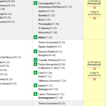
Controlla la
oporto
(06.00)
Carmagnola
(07.04)
Periodicità
rinese
(06.04)
Sommariva Del Bosco
(07.12)
6.09)
Sanfre'
(07.16)
Leggi le
ale
(06.14)
avvertenze
Bandito
(07.20)
dio
(06.18)
Bra
(07.29)
osseto
(06.22)
Pocapaglia
(07.36)
S.Vittoria
(07.40)
Mussotto
(07.48)
Alba
(07.53)
Torino Grosseto
(06.33)
Rigola Stadio
(06.37)
Venaria Reale
(06.41)
Borgaro
(06.46)
 Del Bosco
(05.47)
Caselle Torinese
(06.51)
Controlla la
la
(05.54)
Torino Aeroporto
(06.56)
Periodicità
e
(06.00)
S.Maurizio C.Se
(07.02)
06.06)
Leggi le
Cirie'
(07.09)
(06.10)
avvertenze
Nole
(07.21)
gotto
(06.15)
Villanova Grosso
(07.24)
ta Susa
(06.23)
Mathi
(07.27)
Balangero
(07.33)
Lanzo Torinese
(07.41)
Germagnano
(07.48)
Torino Grosseto
(06.33)