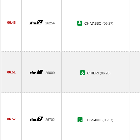
06.48
26254
CHIVASSO
(06.27)
06.51
26000
CHIERI
(06.20)
06.57
26702
FOSSANO
(05.57)