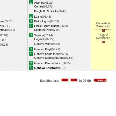
Albenga
(06.29)
Ceriale
(06.37)
Borghetto S.Spirito
(06.43)
Loano
(06.48)
era
(05.37)
Pietra Ligure
(06.52)
Controlla la
o
(05.45)
Finale Ligure Marina
(06.58)
Periodicità
-Arma
(05.51)
Spotorno-Noli
(07.05)
Leggi le
(06.01)
Savona
(07.14)
avvertenze
Cogoleto
(07.27)
6.06)
Genova Voltri
(07.36)
(06.13)
Genova Pegli
(07.42)
Genova Sestri P.Aer.
(07.47)
Genova Sampierdarena
(07.58)
Genova Piazza Princ.
(08.05)
Genova Brignole
(08.13)
Modifica ora:
h:
06.00