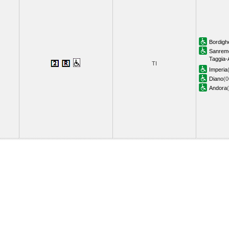
Bordigh
Sanrem
Taggia
TI
Imperia
Diano
(0
Andora