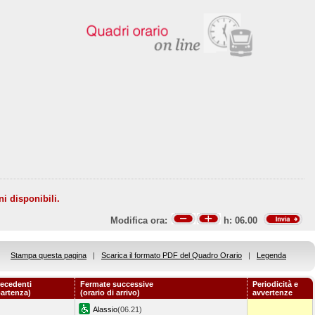
ni disponibili.
Modifica ora:
h:
06.00
Stampa questa pagina
|
Scarica il formato PDF del Quadro Orario
|
Legenda
ecedenti
Fermate successive
Periodicità e
partenza)
(orario di arrivo)
avvertenze
Alassio
(06.21)