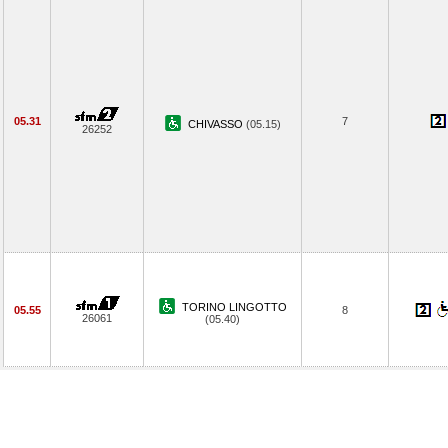
05.31
7
CHIVASSO
(05.15)
26252
TORINO LINGOTTO
05.55
8
26061
(05.40)