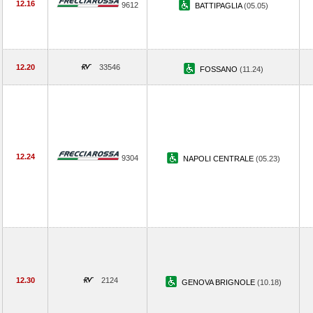
12.16
9612
BATTIPAGLIA
(05.05)
12.20
33546
FOSSANO
(11.24)
12.24
9304
NAPOLI CENTRALE
(05.23)
12.30
2124
GENOVA BRIGNOLE
(10.18)