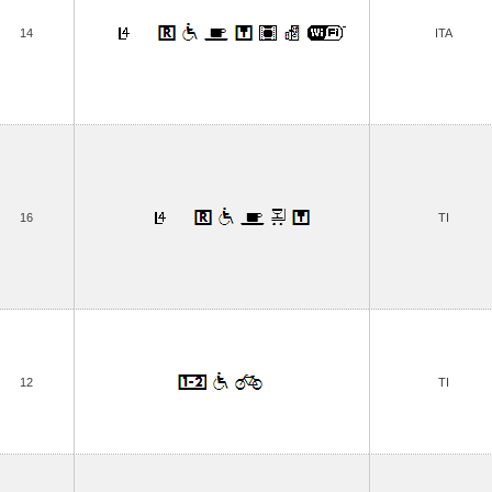
14
ITA
16
TI
12
TI