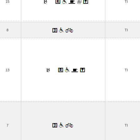
15
TI
8
TI
13
TI
7
TI