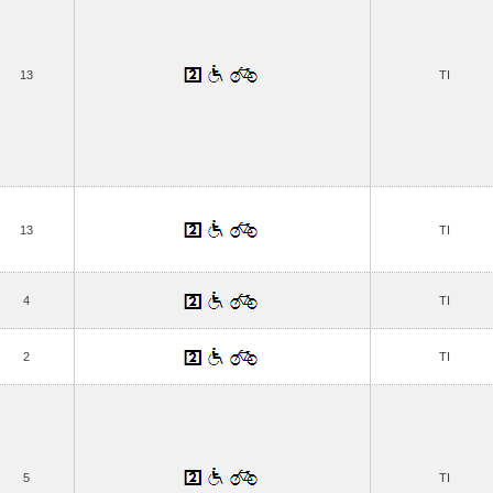
13
TI
13
TI
4
TI
2
TI
5
TI