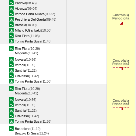
Padova
(08.46)
Vicenza
(09.04)
Verona Porta Nuova
(09.32)
Controlla la
Periodicità
Peschiera Del Garda
(09.48)
Brescia
(10.09)
Milano P.Garibaldi
(10.50)
Rho Fiera
(11.03)
Torino Porta Susa
(11.45)
Rho Fiera
(10.29)
Magenta
(10.41)
Novara
(10.56)
Controlla la
Periodicità
Vercelli
(11.09)
Santhia'
(11.21)
Chivasso
(11.42)
Torino Porta Susa
(11.56)
Rho Fiera
(10.29)
Magenta
(10.41)
Novara
(10.56)
Controlla la
Periodicità
Vercelli
(11.09)
Santhia'
(11.21)
Chivasso
(11.42)
Torino Porta Susa
(11.56)
Bussoleno
(11.19)
Bruzolo Di Susa
(11.24)