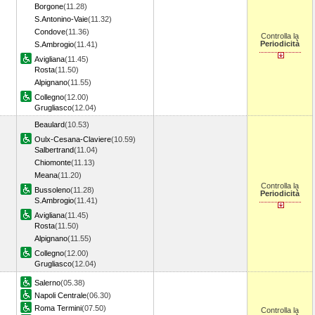
Borgone
(11.28)
S.Antonino-Vaie
(11.32)
Condove
(11.36)
Controlla la
Periodicità
S.Ambrogio
(11.41)
Avigliana
(11.45)
Rosta
(11.50)
Alpignano
(11.55)
Collegno
(12.00)
Grugliasco
(12.04)
Beaulard
(10.53)
Oulx-Cesana-Claviere
(10.59)
Salbertrand
(11.04)
Chiomonte
(11.13)
Meana
(11.20)
Controlla la
Bussoleno
(11.28)
Periodicità
S.Ambrogio
(11.41)
Avigliana
(11.45)
Rosta
(11.50)
Alpignano
(11.55)
Collegno
(12.00)
Grugliasco
(12.04)
Salerno
(05.38)
Napoli Centrale
(06.30)
Roma Termini
(07.50)
Controlla la