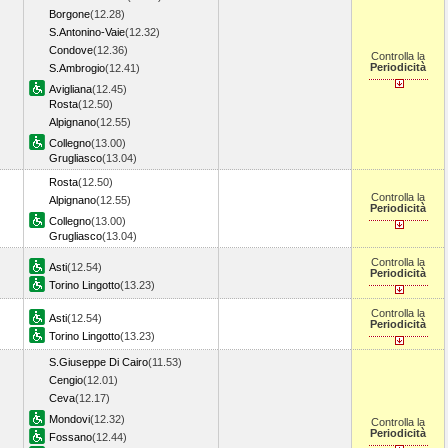
Borgone
(12.28)
S.Antonino-Vaie
(12.32)
Condove
(12.36)
Controlla la
Periodicità
S.Ambrogio
(12.41)
Avigliana
(12.45)
Rosta
(12.50)
Alpignano
(12.55)
Collegno
(13.00)
Grugliasco
(13.04)
Rosta
(12.50)
Controlla la
Alpignano
(12.55)
Periodicità
Collegno
(13.00)
Grugliasco
(13.04)
Controlla la
Asti
(12.54)
Periodicità
Torino Lingotto
(13.23)
Controlla la
Asti
(12.54)
Periodicità
Torino Lingotto
(13.23)
S.Giuseppe Di Cairo
(11.53)
Cengio
(12.01)
Ceva
(12.17)
Mondovi
(12.32)
Controlla la
Periodicità
Fossano
(12.44)