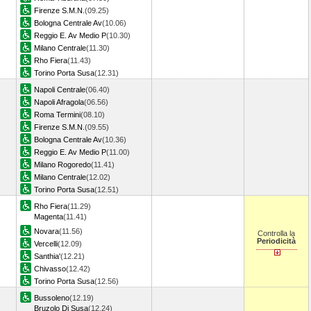
Firenze S.M.N.
(09.25)
Bologna Centrale Av
(10.06)
Reggio E. Av Medio P
(10.30)
Milano Centrale
(11.30)
Rho Fiera
(11.43)
Torino Porta Susa
(12.31)
Napoli Centrale
(06.40)
Napoli Afragola
(06.56)
Roma Termini
(08.10)
Firenze S.M.N.
(09.55)
Bologna Centrale Av
(10.36)
Reggio E. Av Medio P
(11.00)
Milano Rogoredo
(11.41)
Milano Centrale
(12.02)
Torino Porta Susa
(12.51)
Rho Fiera
(11.29)
Magenta
(11.41)
Novara
(11.56)
Controlla la
Periodicità
Vercelli
(12.09)
Santhia'
(12.21)
Chivasso
(12.42)
Torino Porta Susa
(12.56)
Bussoleno
(12.19)
Bruzolo Di Susa
(12.24)