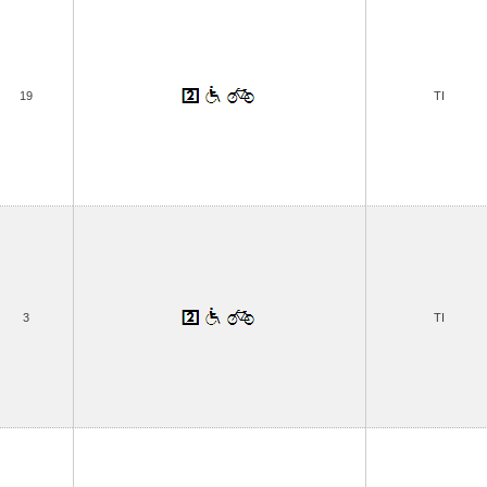
19
TI
3
TI