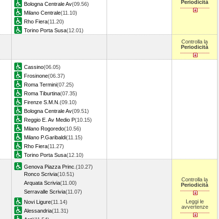
Periodicità
Bologna Centrale Av
(09.56)
Milano Centrale
(11.10)
Rho Fiera
(11.20)
Torino Porta Susa
(12.01)
Controlla la
Periodicità
Cassino
(06.05)
Frosinone
(06.37)
Roma Termini
(07.25)
Roma Tiburtina
(07.35)
Firenze S.M.N.
(09.10)
Bologna Centrale Av
(09.51)
Reggio E. Av Medio P
(10.15)
Milano Rogoredo
(10.56)
Milano P.Garibaldi
(11.15)
Rho Fiera
(11.27)
Torino Porta Susa
(12.10)
Genova Piazza Princ.
(10.27)
Ronco Scrivia
(10.51)
Controlla la
Arquata Scrivia
(11.00)
Periodicità
Serravalle Scrivia
(11.07)
Leggi le
Novi Ligure
(11.14)
avvertenze
Alessandria
(11.31)