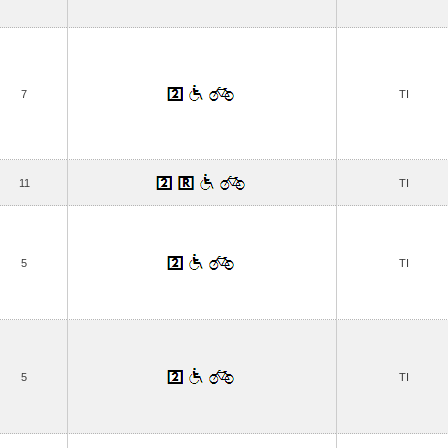
7
TI
11
TI
5
TI
5
TI