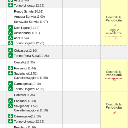
Asti
(11.54)
Torino Lingotto
(12.23)
Ronco Scrivia
(10.51)
Arquata Scrivia
(11.00)
Controlla la
Periodicità
Serravalle Scrivia
(11.07)
Novi Ligure
(11.14)
Leggi le
Alessandria
(11.31)
avvertenze
Asti
(11.54)
Torino Lingotto
(12.23)
Chivasso
(12.10)
Torino Porta Susa
(12.26)
Centallo
(11.35)
Fossano
(11.44)
Controlla la
Savigliano
(11.52)
Periodicità
Cavallermaggiore
(11.58)
Carmagnola
(12.10)
Torino Lingotto
(12.29)
Centallo
(11.35)
Fossano
(11.44)
Controlla la
Savigliano
(11.52)
Periodicità
Cavallermaggiore
(11.58)
Carmagnola
(12.10)
Torino Lingotto
(12.29)
Beaulard
(11.26)