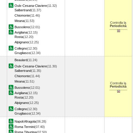
Oulx-Cesana-Claviere
(11.32)
Salbertrand
(11.37)
Chiomonte
(11.46)
Meana
(11.53)
Controlla la
Periodicità
Bussoleno
(12.01)
Avigliana
(12.15)
Rosta
(12.20)
Alpignano
(12.25)
Collegno
(12.30)
Grugliasco
(12.34)
Beaulard
(11.24)
Oulx-Cesana-Claviere
(11.30)
Salbertrand
(11.35)
Chiomonte
(11.44)
Meana
(11.51)
Controlla la
Periodicità
Bussoleno
(12.01)
Avigliana
(12.15)
Rosta
(12.20)
Alpignano
(12.25)
Collegno
(12.30)
Grugliasco
(12.34)
Napoli Afragola
(06.28)
Roma Termini
(07.40)
Roma Tiburtina
(07.50)