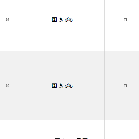
16
TI
19
TI