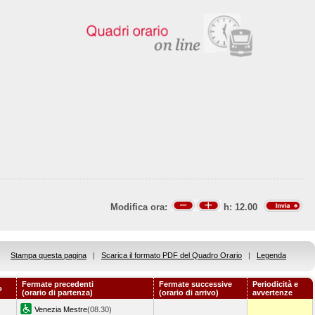
Modifica ora:
h:
12.00
Stampa questa pagina
|
Scarica il formato PDF del Quadro Orario
|
Legenda
Fermate precedenti
Fermate successive
Periodicità e
o
(orario di partenza)
(orario di arrivo)
avvertenze
Venezia Mestre
(08.30)