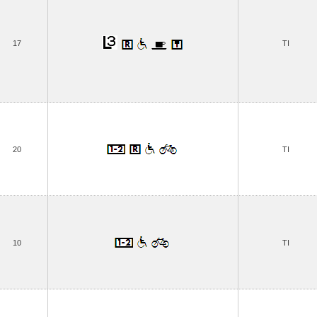
17
TI
20
TI
10
TI