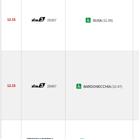
12.15
26367
SUSA
(11.09)
12.15
26967
BARDONECCHIA
(10.47)