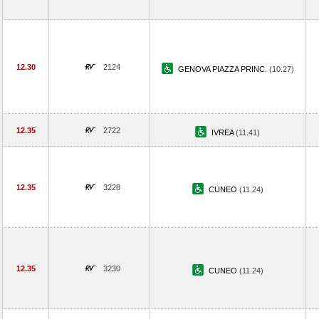
12.30
2124
GENOVA PIAZZA PRINC.
(10.27)
12.35
2722
IVREA
(11.41)
12.35
3228
CUNEO
(11.24)
12.35
3230
CUNEO
(11.24)