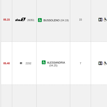
05.15
15
26351
BUSSOLENO
(04.19)
ALESSANDRIA
05.40
2152
7
(04.25)