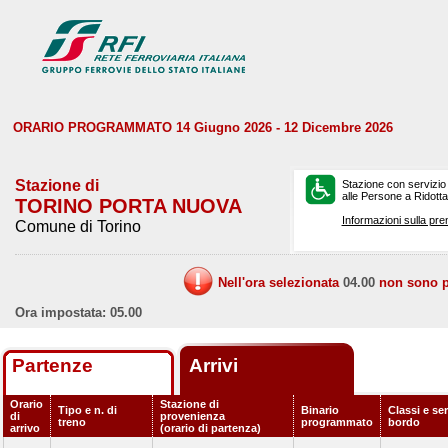
ORARIO PROGRAMMATO 14 Giugno 2026 - 12 Dicembre 2026
Stazione di
Stazione con servizio
alle Persone a Ridotta 
TORINO PORTA NUOVA
Informazioni sulla pre
Comune di Torino
Nell'ora selezionata
04.00
non sono pr
Ora impostata: 05.00
Partenze
Arrivi
Orario
Stazione di
Tipo e n. di
Binario
Classi e ser
di
provenienza
treno
programmato
bordo
arrivo
(orario di partenza)