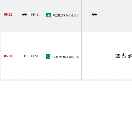
05.31
PE111
PESCARA
(04.45)
05.50
4170
2
SULMONA
(05.23)