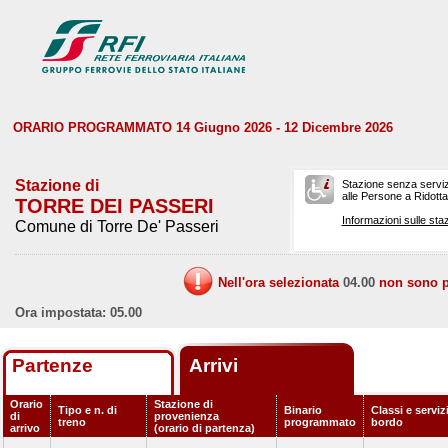
ORARIO PROGRAMMATO 14 Giugno 2026 - 12 Dicembre 2026
Stazione di
Stazione senza serviz
alle Persone a Ridotta 
TORRE DEI PASSERI
Informazioni sulle staz
Comune di Torre De' Passeri
Nell'ora selezionata
04.00
non sono pr
Ora impostata: 05.00
Partenze
Arrivi
Orario
Stazione di
Tipo e n. di
Binario
Classi e serviz
di
provenienza
treno
programmato
bordo
arrivo
(orario di partenza)