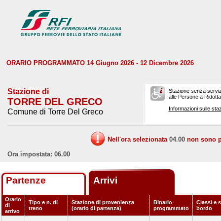
ORARIO PROGRAMMATO 14 Giugno 2026 - 12 Dicembre 2026
Stazione di
Stazione senza serviz
alle Persone a Ridotta 
TORRE DEL GRECO
Informazioni sulle staz
Comune di Torre Del Greco
Nell'ora selezionata
04.00
non sono pr
Ora impostata: 06.00
Partenze
Arrivi
Orario
Tipo e n. di
Stazione di provenienza
Binario
Classi e s
di
treno
(orario di partenza)
programmato
bordo
arrivo