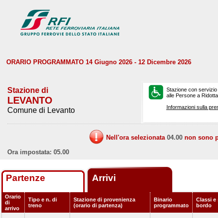
ORARIO PROGRAMMATO 14 Giugno 2026 - 12 Dicembre 2026
Stazione di
Stazione con servizio
alle Persone a Ridotta 
LEVANTO
Informazioni sulla pre
Comune di Levanto
Nell'ora selezionata
04.00
non sono pr
Ora impostata: 05.00
Partenze
Arrivi
Orario
Tipo e n. di
Stazione di provenienza
Binario
Classi e 
di
treno
(orario di partenza)
programmato
bordo
arrivo