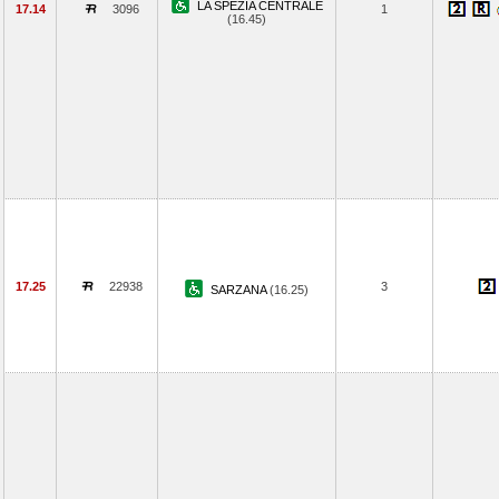
LA SPEZIA CENTRALE
17.14
3096
1
(16.45)
17.25
22938
3
SARZANA
(16.25)