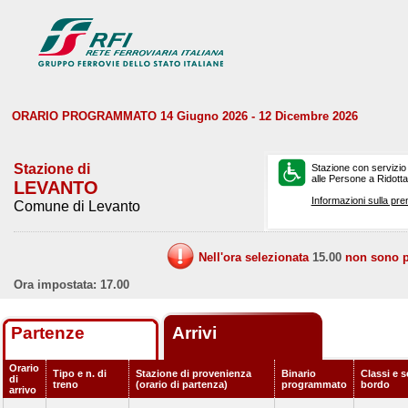
ORARIO PROGRAMMATO 14 Giugno 2026 - 12 Dicembre 2026
Stazione di
Stazione con servizio
alle Persone a Ridotta 
LEVANTO
Informazioni sulla pre
Comune di Levanto
Nell'ora selezionata
15.00
non sono pr
Ora impostata: 17.00
Partenze
Arrivi
Orario
Tipo e n. di
Stazione di provenienza
Binario
Classi e s
di
treno
(orario di partenza)
programmato
bordo
arrivo