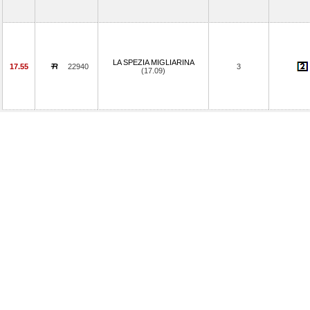
LA SPEZIA MIGLIARINA
17.55
22940
3
(17.09)