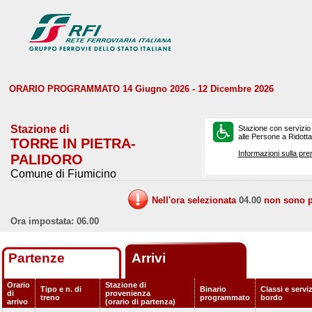
ORARIO PROGRAMMATO 14 Giugno 2026 - 12 Dicembre 2026
Stazione di
Stazione con servizio
alle Persone a Ridotta 
TORRE IN PIETRA-
Informazioni sulla pre
PALIDORO
Comune di Fiumicino
Nell'ora selezionata
04.00
non sono pr
Ora impostata: 06.00
Partenze
Arrivi
Orario
Stazione di
Tipo e n. di
Binario
Classi e serviz
di
provenienza
treno
programmato
bordo
arrivo
(orario di partenza)