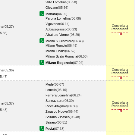
Valle Lomellina
(05.50)
Olevano
(05.56)
Mortara
(06.02)
Parona Lomellina
(06.08)
Vigevano
(06.14)
Controlla la
na
(05.27)
Periodicità
Abbiategrasso
(06.23)
05.35)
Albairate-Verme.
(06.29)
Milano S.Cristoforo
(06.43)
Milano Romolo
(06.48)
Milano Tibaldi
(06.52)
Milano Scalo Romana
(06.56)
Milano Rogoredo
(07.04)
Controlla la
na
(05.36)
Periodicità
05.47)
Mede
(06.07)
Lomello
(06.16)
Ferrera Lomellina
(06.24)
Sannazzaro
(06.30)
Controlla la
na
(05.37)
Periodicità
Pieve Albignola
(06.39)
05.48)
Zinasco Nuovo
(06.44)
Sairano-Zinasco
(06.48)
Sairano
(06.51)
Pavia
(07.13)