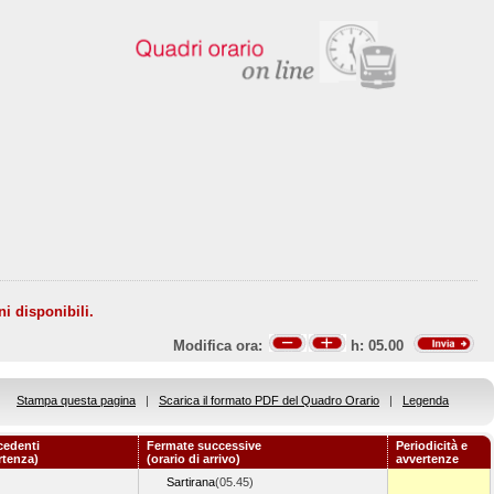
ni disponibili.
Modifica ora:
h:
05.00
Stampa questa pagina
|
Scarica il formato PDF del Quadro Orario
|
Legenda
cedenti
Fermate successive
Periodicità e
rtenza)
(orario di arrivo)
avvertenze
Sartirana
(05.45)